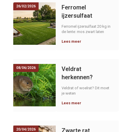
Ferromel
26/02/2026
ijzersulfaat
Ferromel ijzersulfaat 20 kg in
de lente: mos zwart laten
worden, gazon snel groener
Lees meer
en sterker. Dosering +
stappenplan.
Veldrat
08/06/2026
herkennen?
Voorkom deze
Veldrat of woelrat? Dit moet
veelgemaakte
je weten
vergissing met de
Lees meer
woelrat
Zwarte rat
20/04/2026