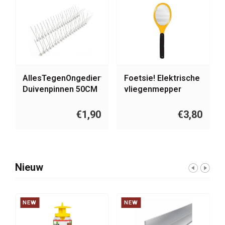
e.nl
AllesTegenOngedierte.nl
Foetsie! Elektrische
Duivenpinnen 50CM
vliegenmepper
€1,90
€3,80
Nieuw
NEW
NEW