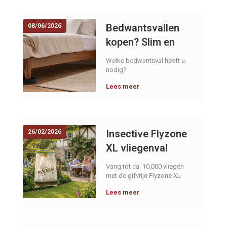
Bedwantsvallen
08/06/2026
kopen? Slim en
snel bedwantsen
Welke bedwantsval heeft u
opsporen in bed
nodig?
Lees meer
Insective Flyzone
26/02/2026
XL vliegenval
Vang tot ca. 10.000 vliegen
met de gifvrije Flyzone XL
vliegenzak.
Lees meer