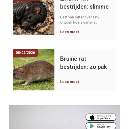
bestrijden: slimme
en effectieve
Last van rattenoverlast?
aanpak voor een
Ontdek hoe zwarte rat
bestrijden werkt, hoe je
ratvrij pand
Lees meer
signalen herkent, welke
aanpak echt helpt en hoe je
nieuwe overlast voorkomt.
08/04/2026
Bruine rat
bestrijden: zo pak
je een grote bruine
rat snel en
Lees meer
effectief aan