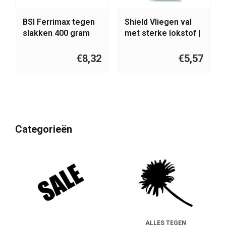
BSI Ferrimax tegen
Shield Vliegen val
slakken 400 gram
met sterke lokstof |
Vliegen vangzak
vangt tot 40.000
€8,32
€5,57
vliegen
Categorieën
ALLES TEGEN