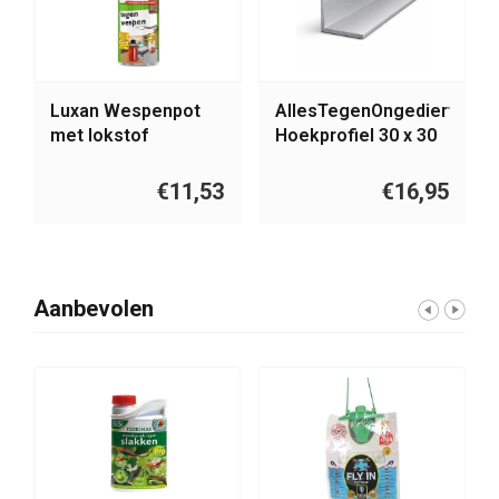
Luxan Wespenpot
AllesTegenOngedierte.nl
met lokstof
Hoekprofiel 30 x 30
x 2 mm blank
aluminium | lengte
€11,53
€16,95
150 mm
Aanbevolen