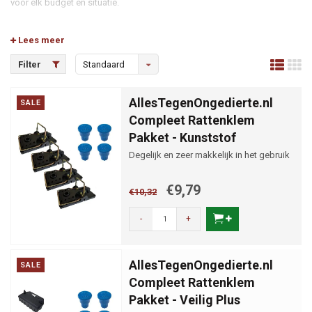
voor elk budget en situatie.
Lees meer
Los bestellen?
Filter
Standaard
Mocht u onderdelen los willen bestellen of voor andere klemmen en
producten willen kiezen, kunt u altijd een kijkje nemen in onze
AllesTegenOngedierte.nl
SALE
hoofdcategorie van
ratten bestrijden
.
Compleet Rattenklem
Pakket - Kunststof
Degelijk en zeer makkelijk in het gebruik
€9,79
€10,32
-
+
AllesTegenOngedierte.nl
SALE
Compleet Rattenklem
Pakket - Veilig Plus