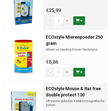
€25,99
-
+
ECOstyle Mierenpoeder 250
gram
Alleen verzending binnen Nederland
€8,86
-
+
ECOstyle Mouse & Rat free
double protect 130
Ultrasone geluiden + elektromagnetische
pulsen