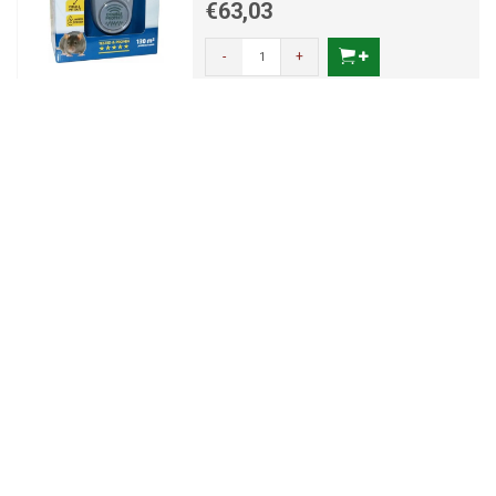
€63,03
-
+
ECOstyle FreezeSpray
Kruipende insecten 500ML
Snel en effectief
€10,56
-
+
ECOstyle Feromooncapsules
voor buxusmotval 2st.
Feromooncapsules
€16,78