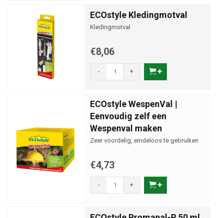
ECOstyle Kledingmotval
Kledingmotval
€8,06
-
+
ECOstyle WespenVal |
Eenvoudig zelf een
Wespenval maken
Zeer voordelig, eindeloos te gebruiken
€4,73
-
+
ECOstyle Promanal-R 50 ml