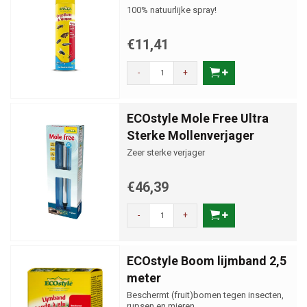
100% natuurlijke spray!
€11,41
-
+
ECOstyle Mole Free Ultra
Sterke Mollenverjager
Zeer sterke verjager
€46,39
-
+
ECOstyle Boom lijmband 2,5
meter
Beschermt (fruit)bomen tegen insecten,
rupsen en mieren