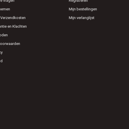
e vragen
Registreren
pnemen
Mijn bestellingen
n Verzendkosten
Mijn verlanglijst
antie en Klachten
oden
voorwaarden
cy
id