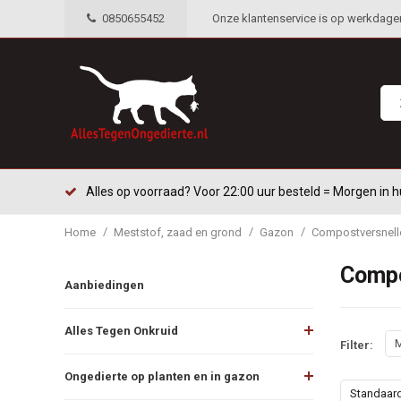
0850655452
Onze klantenservice is op werkdagen 
Alles op voorraad? Voor 22:00 uur besteld = Morgen in h
/
/
/
Home
Meststof, zaad en grond
Gazon
Compostversnell
Compo
Aanbiedingen
Alles Tegen Onkruid
M
Filter:
Ongedierte op planten en in gazon
Standaar