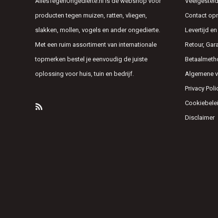
AllesTegenOngedierte.nl is dé webshop voor
Veelgesteld
producten tegen muizen, ratten, vliegen,
Contact o
slakken, mollen, vogels en ander ongedierte.
Levertijd e
Met een ruim assortiment van internationale
Retour, Gar
topmerken bestel je eenvoudig de juiste
Betaalmeth
oplossing voor huis, tuin en bedrijf.
Algemene 
Privacy Poli
Cookiebele
Disclaimer