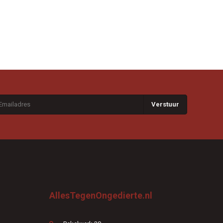
Verstuur
AllesTegenOngedierte.nl