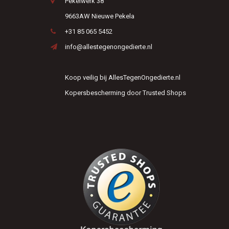
Pekelwerk 38
9663AW Nieuwe Pekela
+31 85 065 5452
info@allestegenongedierte.nl
Koop veilig bij AllesTegenOngedierte.nl
Kopersbescherming door Trusted Shops