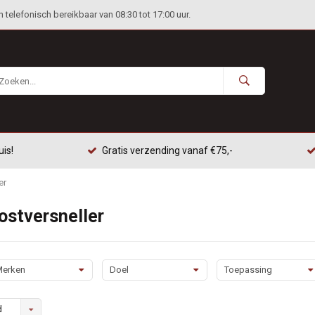
telefonisch bereikbaar van 08:30 tot 17:00 uur.
uis!
Gratis verzending vanaf €75,-
er
stversneller
erken
Doel
Toepassing
d