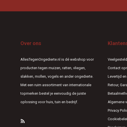
Over ons
Klanten
AllesTegenOngedierte.nl is dé webshop voor
Veelgesteld
producten tegen muizen, ratten, vliegen,
Contact o
slakken, mollen, vogels en ander ongedierte.
Levertijd e
Met een ruim assortiment van internationale
Retour, Gar
topmerken bestel je eenvoudig de juiste
Betaalmeth
oplossing voor huis, tuin en bedrijf.
Algemene 
Privacy Poli
Cookiebele