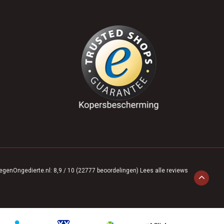
egenOngedierte.nl
:
8,9
/
10
(
22777
beoordelingen)
Lees alle reviews