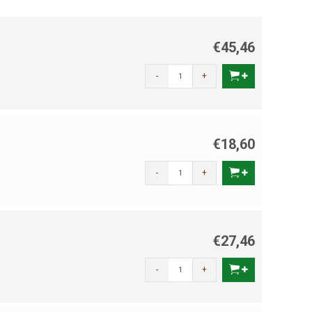
€45,46
-
+
€18,60
-
+
€27,46
-
+