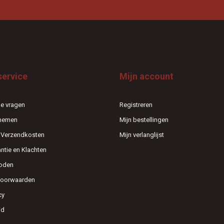
service
Mijn account
e vragen
Registreren
pnemen
Mijn bestellingen
n Verzendkosten
Mijn verlanglijst
antie en Klachten
oden
voorwaarden
cy
id