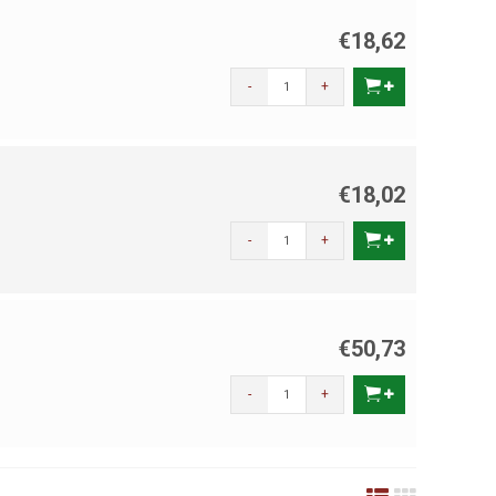
€18,62
-
+
€18,02
-
+
€50,73
-
+