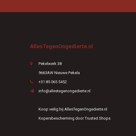
AllesTegenOngedierte.nl
Pekelwerk 38
9663AW Nieuwe Pekela
+31 85 065 5452
info@allestegenongedierte.nl
Koop veilig bij AllesTegenOngedierte.nl
Kopersbescherming door Trusted Shops