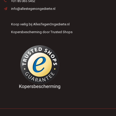
+31 85 065 5452
info@allestegenongedierte.nl
Koop veilig bij AllesTegenOngedierte.nl
Kopersbescherming door Trusted Shops