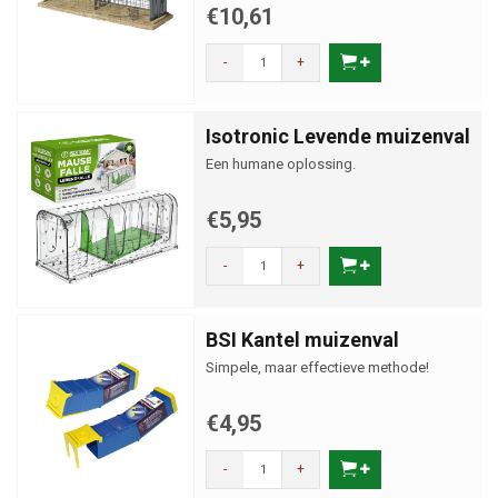
€10,61
-
+
Isotronic Levende muizenval
Een humane oplossing.
€5,95
-
+
BSI Kantel muizenval
Simpele, maar effectieve methode!
€4,95
-
+