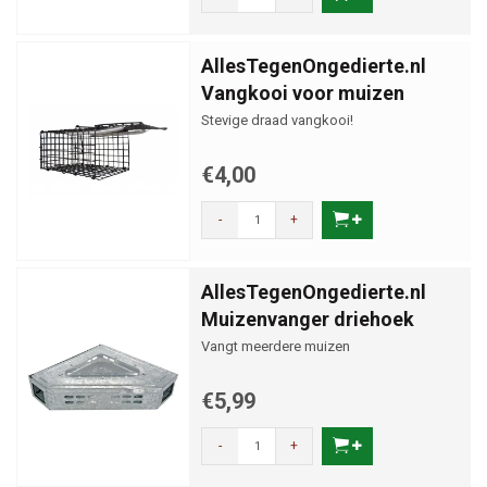
AllesTegenOngedierte.nl
Vangkooi voor muizen
Stevige draad vangkooi!
€4,00
-
+
AllesTegenOngedierte.nl
Muizenvanger driehoek
Vangt meerdere muizen
€5,99
-
+