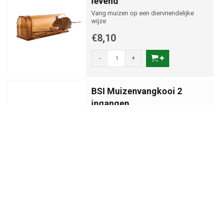
levend
Vang muizen op een diervriendelijke
wijze
€8,10
-
+
BSI Muizenvangkooi 2
ingangen
Voor het levend vangen van muizen.
€9,12
-
+
AllesTegenOngedierte.nl
Muizenval Trip Trap model
Eenvoudig in het gebruik!