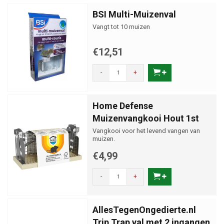
BSI Multi-Muizenval
Vangt tot 10 muizen
€12,51
-
+
Home Defense
Muizenvangkooi Hout 1st
Vangkooi voor het levend vangen van
muizen.
€4,99
-
+
AllesTegenOngedierte.nl
Trip Trap val met 2 ingangen