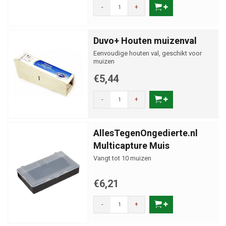
-
+
Duvo+ Houten muizenval
Eenvoudige houten val, geschikt voor
muizen
€5,44
-
+
AllesTegenOngedierte.nl
Multicapture Muis
Vangt tot 10 muizen
€6,21
-
+