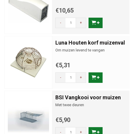
€10,65
-
+
Luna Houten korf muizenval
Om muizen levend te vangen
€5,31
-
+
BSI Vangkooi voor muizen
Met twee deuren
€5,90
-
+