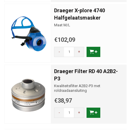
Draeger X-plore 4740
Halfgelaatsmasker
Maat M/L
€102,09
-
+
Draeger Filter RD 40 A2B2-
P3
Kwaliteitsfilter A2B2-P3 met
roldraadaansluiting
€38,97
-
+