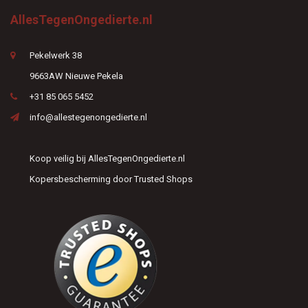
AllesTegenOngedierte.nl
Pekelwerk 38
9663AW Nieuwe Pekela
+31 85 065 5452
info@allestegenongedierte.nl
Koop veilig bij AllesTegenOngedierte.nl
Kopersbescherming door Trusted Shops