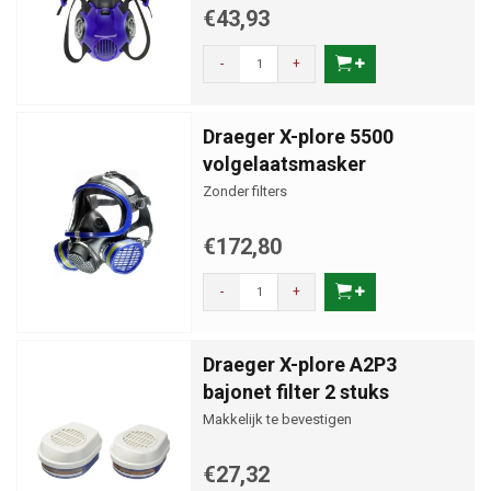
€43,93
-
+
Draeger X-plore 5500
volgelaatsmasker
Zonder filters
€172,80
-
+
Draeger X-plore A2P3
bajonet filter 2 stuks
Makkelijk te bevestigen
€27,32