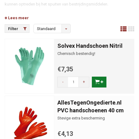
kunnen optreden bij het spuiten van bestrijdingsmiddelen.
Lees meer
Filter
Standaard
Solvex Handschoen Nitril
Chemisch bestendig!
€7,35
-
+
AllesTegenOngedierte.nl
PVC handschoenen 40 cm
Stevige extra bescherming
€4,13