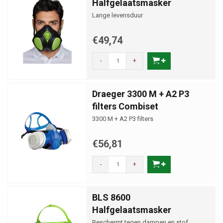
Halfgelaatsmasker
Lange levensduur
€49,74
-
+
Draeger 3300 M + A2 P3
filters Combiset
3300 M + A2 P3 filters
€56,81
-
+
BLS 8600
Halfgelaatsmasker
Beschermt tegen dampen en stof