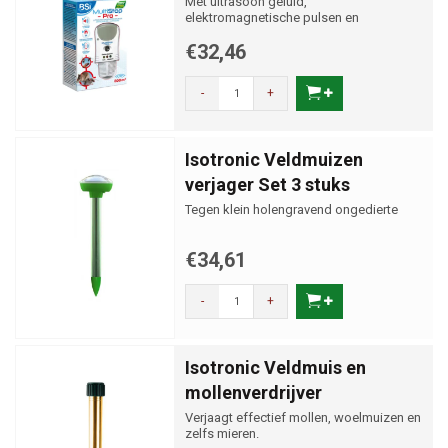
Met ultrasoon geluid,
elektromagnetische pulsen en
ioniserende technologie
€32,46
-
+
Isotronic Veldmuizen
verjager Set 3 stuks
Tegen klein holengravend ongedierte
€34,61
-
+
Isotronic Veldmuis en
mollenverdrijver
Verjaagt effectief mollen, woelmuizen en
zelfs mieren.