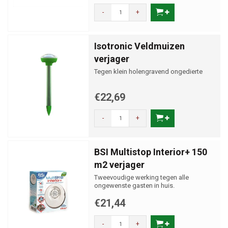
Het verjagen van mieren voorkomt doden en is daarmee diervriendelijker
-
+
en veiliger in gebruik. Het is ook een goede eerste stap voordat
zwaardere maatregelen nodig zijn. Bij aanhoudende of grootschalige
overlast kan het gecombineerd worden met lokdozen of gifvrije vallen.
Isotronic Veldmuizen
verjager
Tegen klein holengravend ongedierte
€22,69
-
+
BSI Multistop Interior+ 150
m2 verjager
Tweevoudige werking tegen alle
ongewenste gasten in huis.
€21,44
-
+