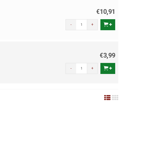
€10,91
-
+
€3,99
-
+