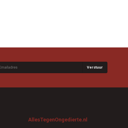
Verstuur
AllesTegenOngedierte.nl