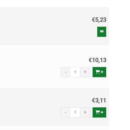
€5,23
€10,13
-
+
€3,11
-
+