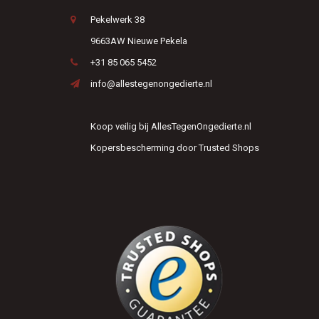
Pekelwerk 38
9663AW Nieuwe Pekela
+31 85 065 5452
info@allestegenongedierte.nl
Koop veilig bij AllesTegenOngedierte.nl
Kopersbescherming door Trusted Shops