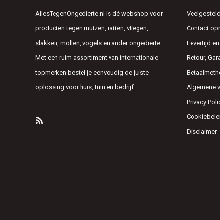
AllesTegenOngedierte.nl is dé webshop voor
Veelgesteld
producten tegen muizen, ratten, vliegen,
Contact o
slakken, mollen, vogels en ander ongedierte.
Levertijd e
Met een ruim assortiment van internationale
Retour, Gar
topmerken bestel je eenvoudig de juiste
Betaalmeth
oplossing voor huis, tuin en bedrijf.
Algemene 
Privacy Poli
Cookiebele
Disclaimer