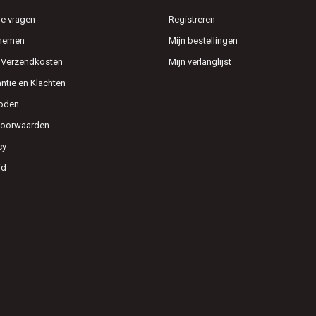
e vragen
Registreren
pnemen
Mijn bestellingen
n Verzendkosten
Mijn verlanglijst
antie en Klachten
oden
voorwaarden
cy
id