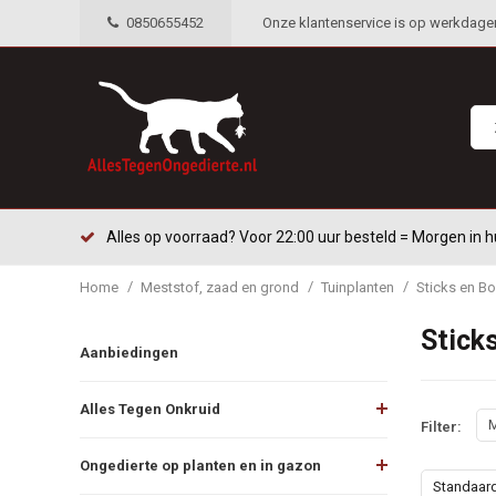
0850655452
Onze klantenservice is op werkdagen 
Alles op voorraad? Voor 22:00 uur besteld = Morgen in h
/
/
/
Home
Meststof, zaad en grond
Tuinplanten
Sticks en Bo
Stick
Aanbiedingen
Alles Tegen Onkruid
M
Filter:
Ongedierte op planten en in gazon
Standaar