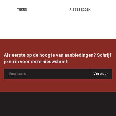
structureel buiten te houden.
TEKEN
PISSEBEDDEN
Voor thuisgebruik en professionele inzet
Of u nu thuis hinder ondervindt van zilvervisjes in de badkamer, mieren in
de keuken of kakkerlakken in een horecakeuken:
AllesTegenOngedierte.nl biedt passende producten voor elke situatie.
Met een zorgvuldig samengesteld assortiment van huismerk en A-
merken bent u verzekerd van kwaliteit, gebruiksgemak en resultaat.
Als eerste op de hoogte van aanbiedingen? Schrijf
je nu in voor onze nieuwsbrief!
Verstuur