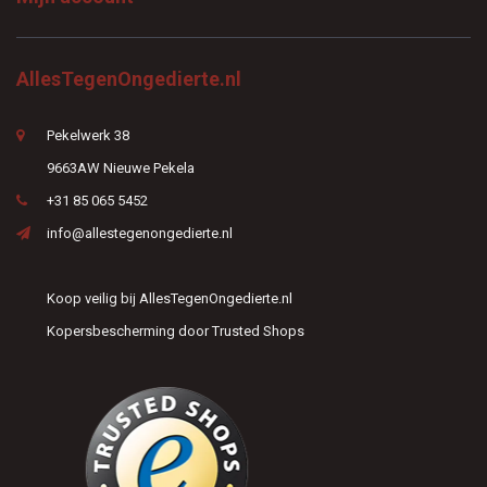
AllesTegenOngedierte.nl
Pekelwerk 38
9663AW Nieuwe Pekela
+31 85 065 5452
info@allestegenongedierte.nl
Koop veilig bij AllesTegenOngedierte.nl
Kopersbescherming door Trusted Shops