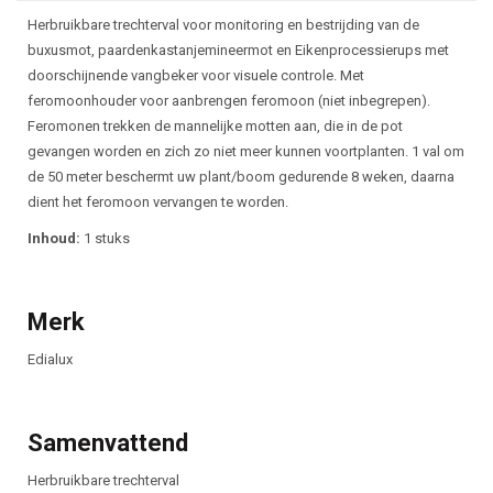
Beschrijving
Herbruikbare trechterval voor monitoring en bestrijding van de
buxusmot, p
aardenkastanjemineermot en Eikenprocessierups met
doorschijnende vangbeker voor
visuele controle. Met
feromoonhouder voor aanbrengen feromoon (niet inbegrepen).
Feromonen trekken de mannelijke motten aan, die in de pot
gevangen worden en zich zo niet
meer kunnen voortplanten. 1 val om
de 50 meter beschermt uw plant/boom gedurende 8
weken, daarna
dient het feromoon vervangen te worden.
Inhoud:
1 stuks
Merk
Edialux
Samenvattend
Herbruikbare trechterval