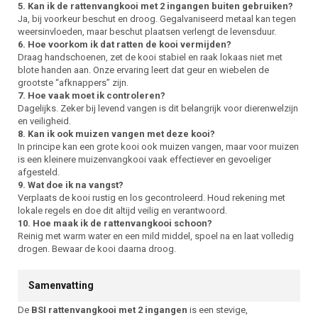
5. Kan ik de rattenvangkooi met 2 ingangen buiten gebruiken?
Ja, bij voorkeur beschut en droog. Gegalvaniseerd metaal kan tegen
weersinvloeden, maar beschut plaatsen verlengt de levensduur.
6. Hoe voorkom ik dat ratten de kooi vermijden?
Draag handschoenen, zet de kooi stabiel en raak lokaas niet met
blote handen aan. Onze ervaring leert dat geur en wiebelen de
grootste “afknappers” zijn.
7. Hoe vaak moet ik controleren?
Dagelijks. Zeker bij levend vangen is dit belangrijk voor dierenwelzijn
en veiligheid.
8. Kan ik ook muizen vangen met deze kooi?
In principe kan een grote kooi ook muizen vangen, maar voor muizen
is een kleinere muizenvangkooi vaak effectiever en gevoeliger
afgesteld.
9. Wat doe ik na vangst?
Verplaats de kooi rustig en los gecontroleerd. Houd rekening met
lokale regels en doe dit altijd veilig en verantwoord.
10. Hoe maak ik de rattenvangkooi schoon?
Reinig met warm water en een mild middel, spoel na en laat volledig
drogen. Bewaar de kooi daarna droog.
Samenvatting
De
BSI rattenvangkooi met 2 ingangen
is een stevige,