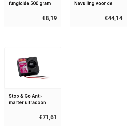
fungicide 500 gram
Navulling voor de
WASP BANE
€8,19
€44,14
Stop & Go Anti-
marter ultrasoon
apparaat 12V
€71,61