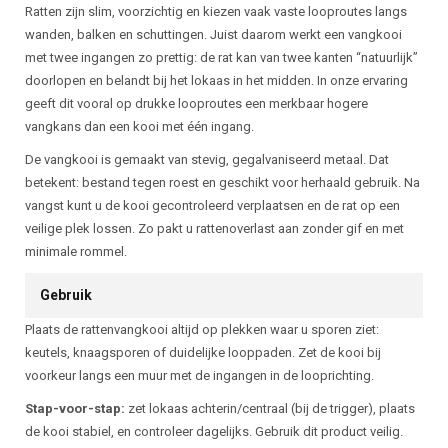
Ratten zijn slim, voorzichtig en kiezen vaak vaste looproutes langs
wanden, balken en schuttingen. Juist daarom werkt een vangkooi
met twee ingangen zo prettig: de rat kan van twee kanten “natuurlijk”
doorlopen en belandt bij het lokaas in het midden. In onze ervaring
geeft dit vooral op drukke looproutes een merkbaar hogere
vangkans dan een kooi met één ingang.
De vangkooi is gemaakt van stevig, gegalvaniseerd metaal. Dat
betekent: bestand tegen roest en geschikt voor herhaald gebruik. Na
vangst kunt u de kooi gecontroleerd verplaatsen en de rat op een
veilige plek lossen. Zo pakt u rattenoverlast aan zonder gif en met
minimale rommel.
Gebruik
Plaats de rattenvangkooi altijd op plekken waar u sporen ziet:
keutels, knaagsporen of duidelijke looppaden. Zet de kooi bij
voorkeur langs een muur met de ingangen in de looprichting.
Stap-voor-stap:
zet lokaas achterin/centraal (bij de trigger), plaats
de kooi stabiel, en controleer dagelijks. Gebruik dit product veilig.