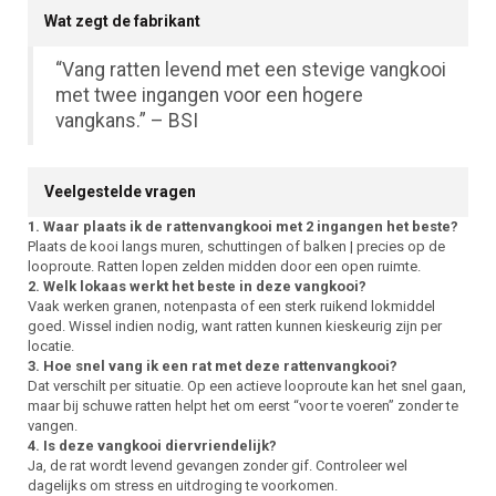
Wat zegt de fabrikant
“Vang ratten levend met een stevige vangkooi
met twee ingangen voor een hogere
vangkans.” – BSI
Veelgestelde vragen
1. Waar plaats ik de rattenvangkooi met 2 ingangen het beste?
Plaats de kooi langs muren, schuttingen of balken | precies op de
looproute. Ratten lopen zelden midden door een open ruimte.
2. Welk lokaas werkt het beste in deze vangkooi?
Vaak werken granen, notenpasta of een sterk ruikend lokmiddel
goed. Wissel indien nodig, want ratten kunnen kieskeurig zijn per
locatie.
3. Hoe snel vang ik een rat met deze rattenvangkooi?
Dat verschilt per situatie. Op een actieve looproute kan het snel gaan,
maar bij schuwe ratten helpt het om eerst “voor te voeren” zonder te
vangen.
4. Is deze vangkooi diervriendelijk?
Ja, de rat wordt levend gevangen zonder gif. Controleer wel
dagelijks om stress en uitdroging te voorkomen.