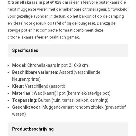
Beschrijving
Citronellakaars in pot Ø10x8 cm
is een sfeervolle buitenkaars die
helpt muggen te weren met de herkenbare citronellageur. Ontwikkeld
voor gezellige avonden in de tuin, op het balkon of op de camping
en ideaal voor gebruik op tafel of bij de loungeset. Dankzij de
stevige pot en het compacte formaat combineert deze
citronellakaars sfeer en praktisch gemak.
Specificaties
Model:
Citronellakaars in pot Ø10x8 cm
Beschikbare varianten:
Assorti (verschillende
kleuren/prints)
Kleur:
Verschillend (assorti)
Materiaal:
Wax (kaars) | pot (keramiek/stevige pot)
Toepassing:
Buiten (tuin, terras, balkon, camping)
Geschikt voor:
Muggenoverlast rondom zitplek (preventief
weren)
Productbeschrijving