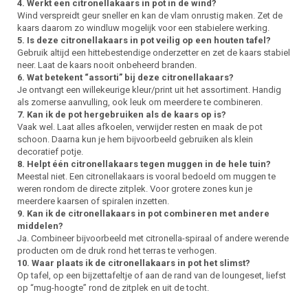
4. Werkt een citronellakaars in pot in de wind?
Wind verspreidt geur sneller en kan de vlam onrustig maken. Zet de
kaars daarom zo windluw mogelijk voor een stabielere werking.
5. Is deze citronellakaars in pot veilig op een houten tafel?
Gebruik altijd een hittebestendige onderzetter en zet de kaars stabiel
neer. Laat de kaars nooit onbeheerd branden.
6. Wat betekent “assorti” bij deze citronellakaars?
Je ontvangt een willekeurige kleur/print uit het assortiment. Handig
als zomerse aanvulling, ook leuk om meerdere te combineren.
7. Kan ik de pot hergebruiken als de kaars op is?
Vaak wel. Laat alles afkoelen, verwijder resten en maak de pot
schoon. Daarna kun je hem bijvoorbeeld gebruiken als klein
decoratief potje.
8. Helpt één citronellakaars tegen muggen in de hele tuin?
Meestal niet. Een citronellakaars is vooral bedoeld om muggen te
weren rondom de directe zitplek. Voor grotere zones kun je
meerdere kaarsen of spiralen inzetten.
9. Kan ik de citronellakaars in pot combineren met andere
middelen?
Ja. Combineer bijvoorbeeld met citronella-spiraal of andere werende
producten om de druk rond het terras te verhogen.
10. Waar plaats ik de citronellakaars in pot het slimst?
Op tafel, op een bijzettafeltje of aan de rand van de loungeset, liefst
op “mug-hoogte” rond de zitplek en uit de tocht.