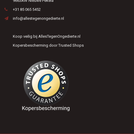
9663AW Nieuwe Pekela
+31 85 065 5452
info@allestegenongedierte.nl
Koop veilig bij AllesTegenOngedierte.nl
Kopersbescherming door Trusted Shops