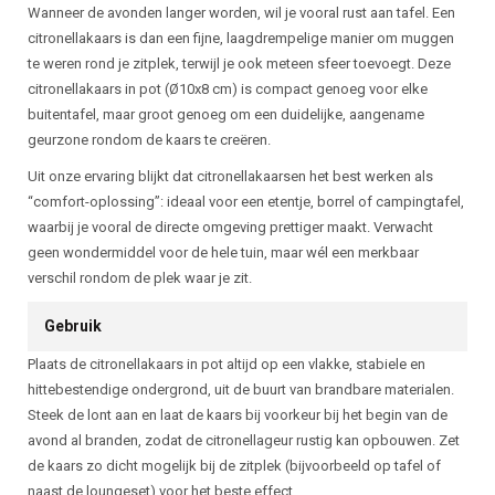
Wanneer de avonden langer worden, wil je vooral rust aan tafel. Een
citronellakaars is dan een fijne, laagdrempelige manier om muggen
te weren rond je zitplek, terwijl je ook meteen sfeer toevoegt. Deze
citronellakaars in pot (Ø10x8 cm) is compact genoeg voor elke
buitentafel, maar groot genoeg om een duidelijke, aangename
geurzone rondom de kaars te creëren.
Uit onze ervaring blijkt dat citronellakaarsen het best werken als
“comfort-oplossing”: ideaal voor een etentje, borrel of campingtafel,
waarbij je vooral de directe omgeving prettiger maakt. Verwacht
geen wondermiddel voor de hele tuin, maar wél een merkbaar
verschil rondom de plek waar je zit.
Gebruik
Plaats de citronellakaars in pot altijd op een vlakke, stabiele en
hittebestendige ondergrond, uit de buurt van brandbare materialen.
Steek de lont aan en laat de kaars bij voorkeur bij het begin van de
avond al branden, zodat de citronellageur rustig kan opbouwen. Zet
de kaars zo dicht mogelijk bij de zitplek (bijvoorbeeld op tafel of
naast de loungeset) voor het beste effect.