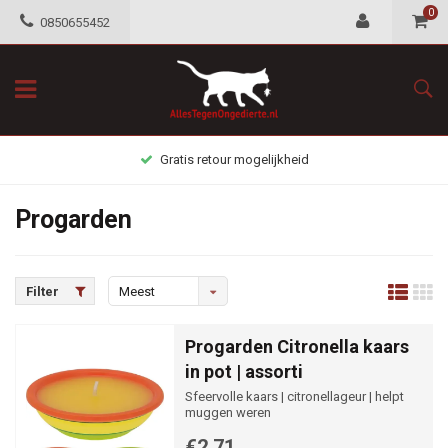
0
0850655452
Gratis retour mogelijkheid
Progarden
Filter
Meest
bekeken
Progarden Citronella kaars
in pot | assorti
Sfeervolle kaars | citronellageur | helpt
muggen weren
€2,71