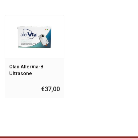
Olan AllerVia-B
Ultrasone
stofmijtverjager op
batterij
€37,00