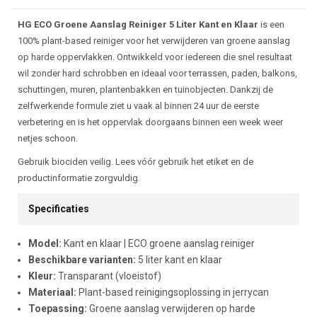
Beschrijving
HG ECO Groene Aanslag Reiniger 5 Liter Kant en Klaar
is een
100% plant-based reiniger voor het verwijderen van groene aanslag
op harde oppervlakken. Ontwikkeld voor iedereen die snel resultaat
wil zonder hard schrobben en ideaal voor terrassen, paden, balkons,
schuttingen, muren, plantenbakken en tuinobjecten. Dankzij de
zelfwerkende formule ziet u vaak al binnen 24 uur de eerste
verbetering en is het oppervlak doorgaans binnen een week weer
netjes schoon.
Gebruik biociden veilig. Lees vóór gebruik het etiket en de
productinformatie zorgvuldig.
Specificaties
Model:
Kant en klaar | ECO groene aanslag reiniger
Beschikbare varianten:
5 liter kant en klaar
Kleur:
Transparant (vloeistof)
Materiaal:
Plant-based reinigingsoplossing in jerrycan
Toepassing:
Groene aanslag verwijderen op harde