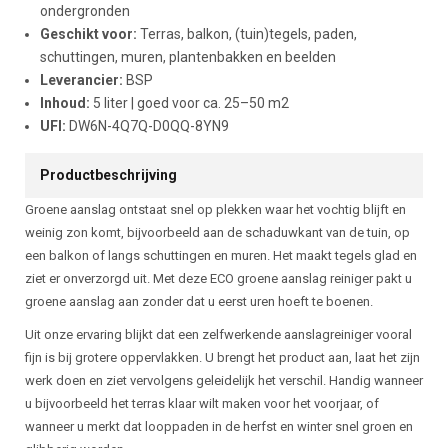
ondergronden
Geschikt voor:
Terras, balkon, (tuin)tegels, paden,
schuttingen, muren, plantenbakken en beelden
Leverancier:
BSP
Inhoud:
5 liter | goed voor ca. 25–50 m2
UFI:
DW6N-4Q7Q-D0QQ-8YN9
Productbeschrijving
Groene aanslag ontstaat snel op plekken waar het vochtig blijft en
weinig zon komt, bijvoorbeeld aan de schaduwkant van de tuin, op
een balkon of langs schuttingen en muren. Het maakt tegels glad en
ziet er onverzorgd uit. Met deze ECO groene aanslag reiniger pakt u
groene aanslag aan zonder dat u eerst uren hoeft te boenen.
Uit onze ervaring blijkt dat een zelfwerkende aanslagreiniger vooral
fijn is bij grotere oppervlakken. U brengt het product aan, laat het zijn
werk doen en ziet vervolgens geleidelijk het verschil. Handig wanneer
u bijvoorbeeld het terras klaar wilt maken voor het voorjaar, of
wanneer u merkt dat looppaden in de herfst en winter snel groen en