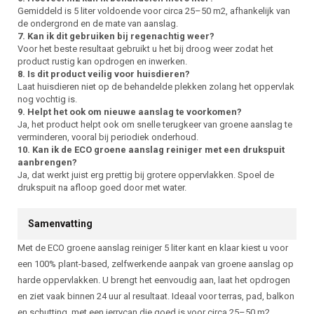
Gemiddeld is 5 liter voldoende voor circa 25–50 m2, afhankelijk van
de ondergrond en de mate van aanslag.
7. Kan ik dit gebruiken bij regenachtig weer?
Voor het beste resultaat gebruikt u het bij droog weer zodat het
product rustig kan opdrogen en inwerken.
8. Is dit product veilig voor huisdieren?
Laat huisdieren niet op de behandelde plekken zolang het oppervlak
nog vochtig is.
9. Helpt het ook om nieuwe aanslag te voorkomen?
Ja, het product helpt ook om snelle terugkeer van groene aanslag te
verminderen, vooral bij periodiek onderhoud.
10. Kan ik de ECO groene aanslag reiniger met een drukspuit
aanbrengen?
Ja, dat werkt juist erg prettig bij grotere oppervlakken. Spoel de
drukspuit na afloop goed door met water.
Samenvatting
Met de ECO groene aanslag reiniger 5 liter kant en klaar kiest u voor
een 100% plant-based, zelfwerkende aanpak van groene aanslag op
harde oppervlakken. U brengt het eenvoudig aan, laat het opdrogen
en ziet vaak binnen 24 uur al resultaat. Ideaal voor terras, pad, balkon
en schutting, met een jerrycan die goed is voor circa 25–50 m2.