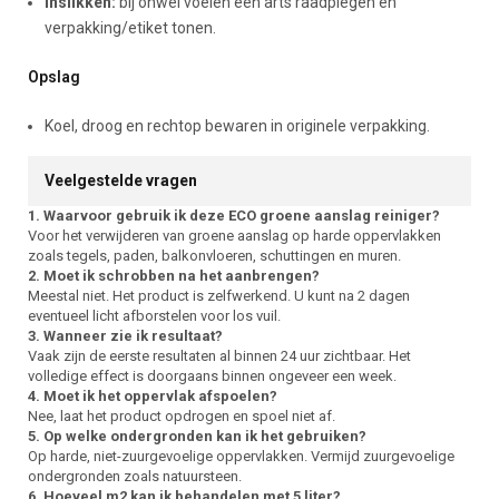
Inslikken:
bij onwel voelen een arts raadplegen en
verpakking/etiket tonen.
Opslag
Koel, droog en rechtop bewaren in originele verpakking.
Veelgestelde vragen
1. Waarvoor gebruik ik deze ECO groene aanslag reiniger?
Voor het verwijderen van groene aanslag op harde oppervlakken
zoals tegels, paden, balkonvloeren, schuttingen en muren.
2. Moet ik schrobben na het aanbrengen?
Meestal niet. Het product is zelfwerkend. U kunt na 2 dagen
eventueel licht afborstelen voor los vuil.
3. Wanneer zie ik resultaat?
Vaak zijn de eerste resultaten al binnen 24 uur zichtbaar. Het
volledige effect is doorgaans binnen ongeveer een week.
4. Moet ik het oppervlak afspoelen?
Nee, laat het product opdrogen en spoel niet af.
5. Op welke ondergronden kan ik het gebruiken?
Op harde, niet-zuurgevoelige oppervlakken. Vermijd zuurgevoelige
ondergronden zoals natuursteen.
6. Hoeveel m2 kan ik behandelen met 5 liter?