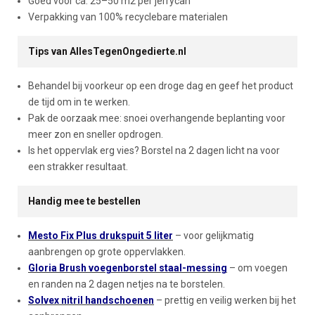
Goed voor ca. 25–50 m2 per jerrycan
Verpakking van 100% recyclebare materialen
Tips van AllesTegenOngedierte.nl
Behandel bij voorkeur op een droge dag en geef het product
de tijd om in te werken.
Pak de oorzaak mee: snoei overhangende beplanting voor
meer zon en sneller opdrogen.
Is het oppervlak erg vies? Borstel na 2 dagen licht na voor
een strakker resultaat.
Handig mee te bestellen
Mesto Fix Plus drukspuit 5 liter
– voor gelijkmatig
aanbrengen op grote oppervlakken.
Gloria Brush voegenborstel staal-messing
– om voegen
en randen na 2 dagen netjes na te borstelen.
Solvex nitril handschoenen
– prettig en veilig werken bij het