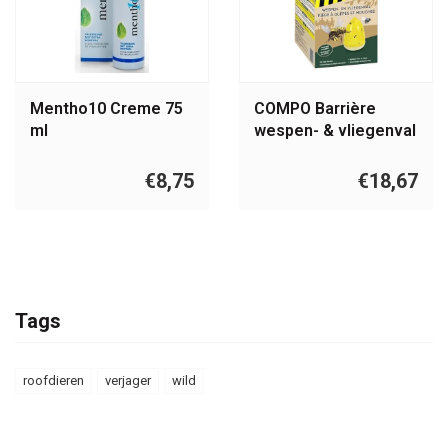
Mentho10 Creme 75
COMPO Barrière
ml
wespen- & vliegenval
met lokstof |
herbruikbaar
€8,75
€18,67
Tags
roofdieren
verjager
wild