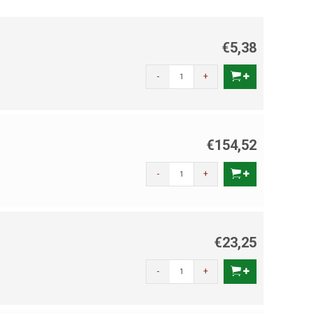
€5,38
-
+
€154,52
-
+
€23,25
-
+