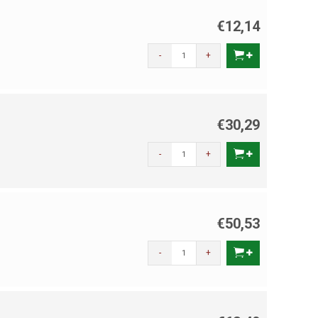
€12,14
-
+
€30,29
-
+
€50,53
-
+