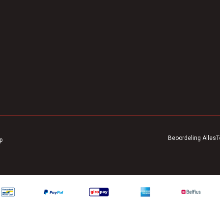
Beoordeling
AllesT
p