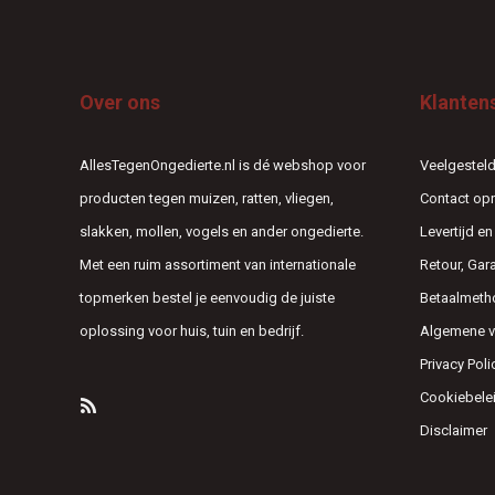
Over ons
Klanten
AllesTegenOngedierte.nl is dé webshop voor
Veelgesteld
producten tegen muizen, ratten, vliegen,
Contact o
slakken, mollen, vogels en ander ongedierte.
Levertijd e
Met een ruim assortiment van internationale
Retour, Gar
topmerken bestel je eenvoudig de juiste
Betaalmeth
oplossing voor huis, tuin en bedrijf.
Algemene 
Privacy Poli
Cookiebele
Disclaimer