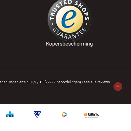
egenOngedierte.nl
:
8,9
/
10
(
22777
beoordelingen)
Lees alle reviews