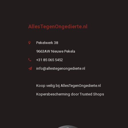
AllesTegenOngedierte.nl
Pekelwerk 38
9663AW Nieuwe Pekela
+31 85 065 5452
info@allestegenongedierte.nl
Koop veilig bij AllesTegenOngedierte.nl
Kopersbescherming door Trusted Shops