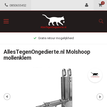
0
0850655452
Gratis retour mogelijkheid
AllesTegenOngedierte.nl Molshoop
mollenklem