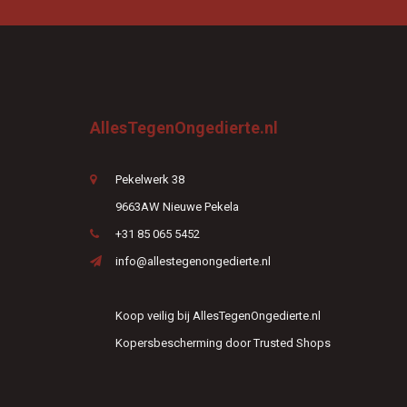
AllesTegenOngedierte.nl
Pekelwerk 38
9663AW Nieuwe Pekela
+31 85 065 5452
info@allestegenongedierte.nl
Koop veilig bij AllesTegenOngedierte.nl
Kopersbescherming door Trusted Shops