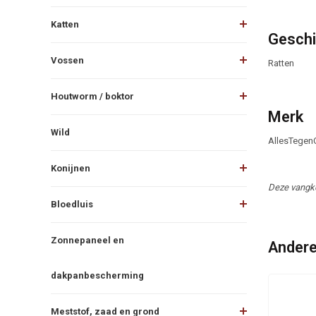
Katten
Geschi
Vossen
Ratten
Houtworm / boktor
Merk
Wild
AllesTegenO
Konijnen
Deze vangkoo
Bloedluis
Zonnepaneel en
Andere
dakpanbescherming
Meststof, zaad en grond