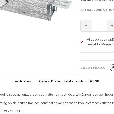
ARTIKELCODE
ATO-00
-
+
Alles op voorraad?
besteld = Morgen i
DEEL DIT PRODUCT
ng
Specificaties
General Product Safety Regulation (GPSR)
ijving
oi is speciaal ontworpen voor ratten en heeft door zijn 2 ingangen een hoog v
ging op de deuren kan een eenmaal gevangen rat de kooi niet meer verlaten z
n:
43 x 14 x 11 cm