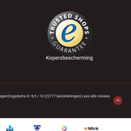
egenOngedierte.nl
:
8,9
/
10
(
22777
beoordelingen)
Lees alle reviews