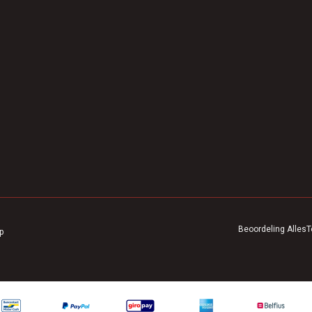
Beoordeling
AllesT
p