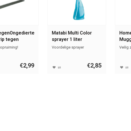
egenOngedierte.nl
Matabi Multi Color
Home
rip tegen
sprayer 1 liter
Mugg
erte 61 cm
opruiming!
Voordelige sprayer
Veilig 
€2,99
€2,85