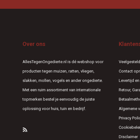
Over ons
Klanten
AllesTegenOngedierte.nl is dé webshop voor
Veelgesteld
producten tegen muizen, ratten, vliegen,
Contact o
slakken, mollen, vogels en ander ongedierte.
Levertijd e
Met een ruim assortiment van internationale
Retour, Gar
topmerken bestel je eenvoudig de juiste
Betaalmeth
oplossing voor huis, tuin en bedrijf.
Algemene 
Privacy Poli
Cookiebele
Disclaimer