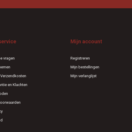
service
Mijn account
e vragen
Registreren
pnemen
Mijn bestellingen
n Verzendkosten
Mijn verlanglijst
antie en Klachten
oden
voorwaarden
cy
id