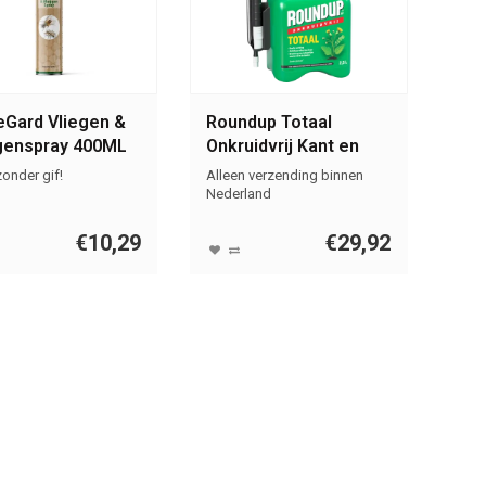
Gard Vliegen &
Roundup Totaal
enspray 400ML
Onkruidvrij Kant en
Klaar Sprayer 2,5L
zonder gif!
Alleen verzending binnen
Nederland
€10,29
€29,92