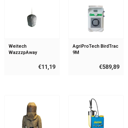
Weitech
AgriProTech BirdTrac
WazzzpAway
9M
wespenverjager
Vogelafweersysteem
€11,19
€589,89