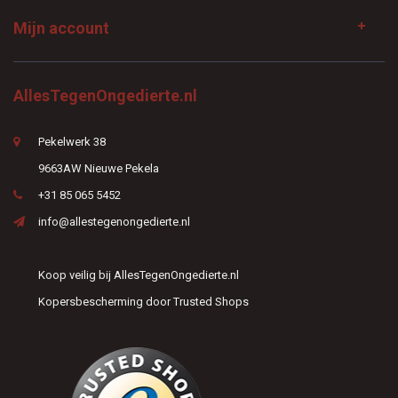
Mijn account
AllesTegenOngedierte.nl
Pekelwerk 38
9663AW Nieuwe Pekela
+31 85 065 5452
info@allestegenongedierte.nl
Koop veilig bij AllesTegenOngedierte.nl
Kopersbescherming door Trusted Shops