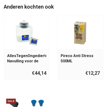
Anderen kochten ook
AllesTegenOngedierte.nl
Pireco Anti Stress
Navulling voor de
500ML
WASP BANE
€44,14
€12,27
SALE