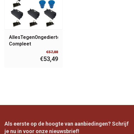
AllesTegenOngedierte.nl
Compleet
Rattenklem Pakket -
€57,88
Veilig Plus
€53,49
Als eerste op de hoogte van aanbiedingen? Schrijf
je nu in voor onze nieuwsbrief!