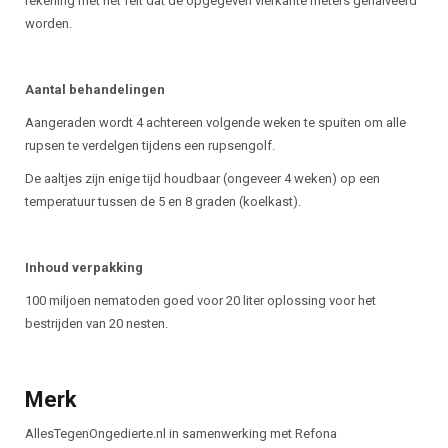
rekening met het feit dat de opgegeven vierkante meters gehalveerd
worden.
Aantal behandelingen
Aangeraden wordt 4 achtereen volgende weken te spuiten om alle
rupsen te verdelgen tijdens een rupsengolf.
De aaltjes zijn enige tijd houdbaar (ongeveer 4 weken) op een
temperatuur tussen de 5 en 8 graden (koelkast).
Inhoud verpakking
100 miljoen nematoden goed voor 20 liter oplossing voor het
bestrijden van 20 nesten.
Merk
AllesTegenOngedierte.nl in samenwerking met Refona