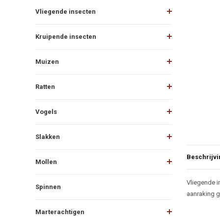
Vliegende insecten
Kruipende insecten
Muizen
Ratten
Vogels
Slakken
Beschrijvi
Mollen
Beschr
Vliegende i
Spinnen
aanraking g
Marterachtigen