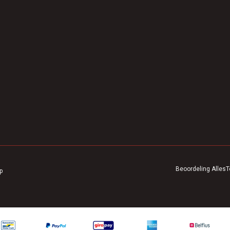
Beoordeling
AllesT
p