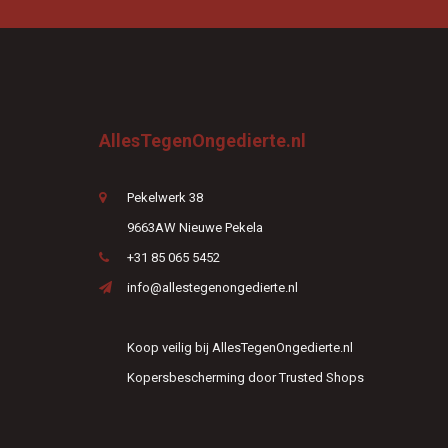
AllesTegenOngedierte.nl
Pekelwerk 38
9663AW Nieuwe Pekela
+31 85 065 5452
info@allestegenongedierte.nl
Koop veilig bij AllesTegenOngedierte.nl
Kopersbescherming door Trusted Shops