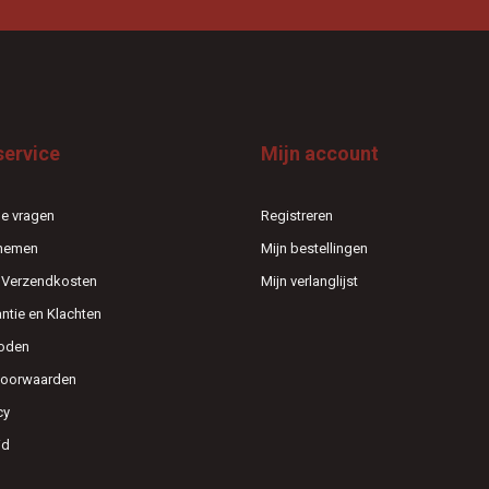
service
Mijn account
e vragen
Registreren
pnemen
Mijn bestellingen
n Verzendkosten
Mijn verlanglijst
antie en Klachten
oden
voorwaarden
cy
id