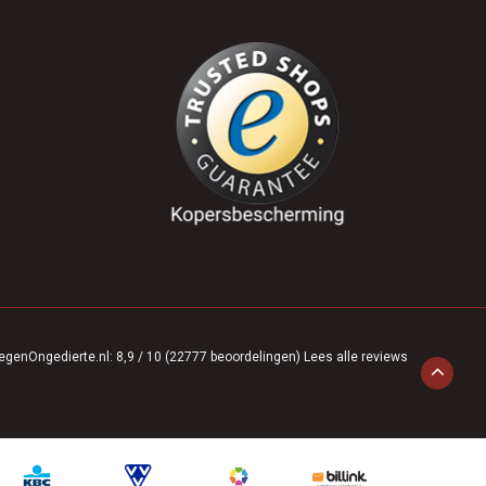
egenOngedierte.nl
:
8,9
/
10
(
22777
beoordelingen)
Lees alle reviews