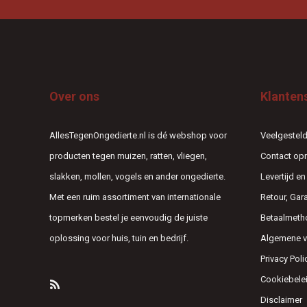
Over ons
Klanten
AllesTegenOngedierte.nl is dé webshop voor
Veelgesteld
producten tegen muizen, ratten, vliegen,
Contact o
slakken, mollen, vogels en ander ongedierte.
Levertijd e
Met een ruim assortiment van internationale
Retour, Gar
topmerken bestel je eenvoudig de juiste
Betaalmeth
oplossing voor huis, tuin en bedrijf.
Algemene 
Privacy Poli
Cookiebele
Disclaimer