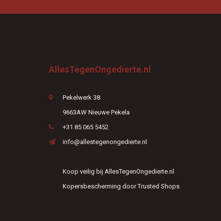
AllesTegenOngedierte.nl
Pekelwerk 38
9663AW Nieuwe Pekela
+31 85 065 5452
info@allestegenongedierte.nl
Koop veilig bij AllesTegenOngedierte.nl
Kopersbescherming door Trusted Shops