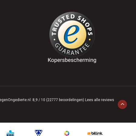
egenOngedierte.nl
:
8,9
/
10
(
22777
beoordelingen)
Lees alle reviews