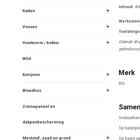
Inhoud:
400
Katten
Werkzame 
Vossen
Toelating
Gebruik dit 
Houtworm / boktor
gebruiksvoo
Wild
Merk
Konijnen
BSI
Bloedluis
Samen
Zonnepaneel en
Snelwerkend
dakpanbescherming
Ter bestrij
Meststof, zaad en grond
Op basis va