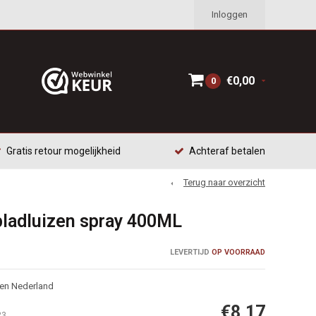
Inloggen
€0,00
0
Gratis retour mogelijkheid
Achteraf betalen
Terug naar overzicht
bladluizen spray 400ML
LEVERTIJD
OP VOORRAAD
nen Nederland
€8,17
23