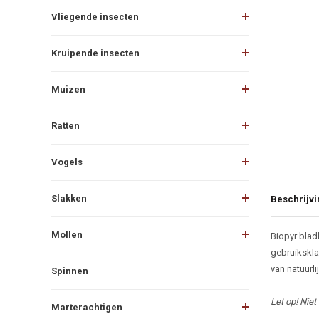
Vliegende insecten
Kruipende insecten
Muizen
Ratten
Vogels
Slakken
Beschrijvi
Beschr
Mollen
Biopyr blad
gebruikskla
van natuurli
Spinnen
Let op! Nie
Marterachtigen