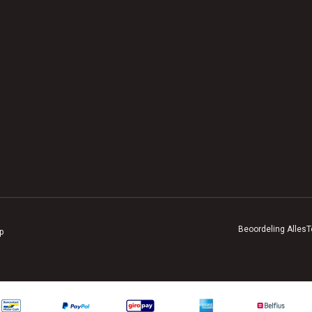
Beoordeling
AllesT
p