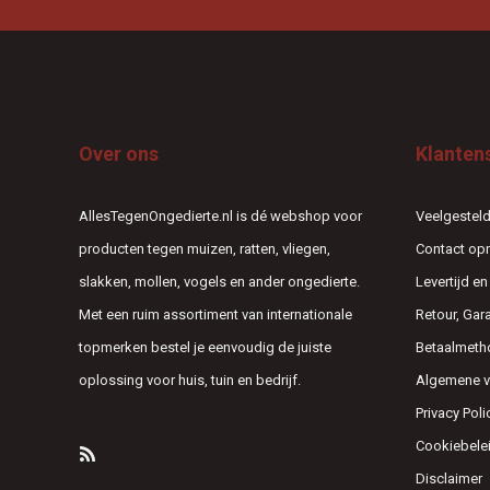
Over ons
Klanten
AllesTegenOngedierte.nl is dé webshop voor
Veelgesteld
producten tegen muizen, ratten, vliegen,
Contact o
slakken, mollen, vogels en ander ongedierte.
Levertijd e
Met een ruim assortiment van internationale
Retour, Gar
topmerken bestel je eenvoudig de juiste
Betaalmeth
oplossing voor huis, tuin en bedrijf.
Algemene 
Privacy Poli
Cookiebele
Disclaimer