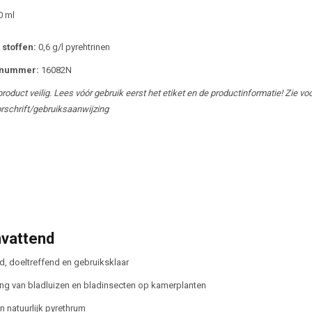
 ml
stoffen:
0,6 g/l pyrehtrinen
snummer:
16082N
product veilig. Lees vóór gebruik eerst het etiket en de productinformatie! Zie vo
rschrift/gebruiksaanwijzing
vattend
, doeltreffend en gebruiksklaar
ding van bladluizen en bladinsecten op kamerplanten
n natuurlijk pyrethrum