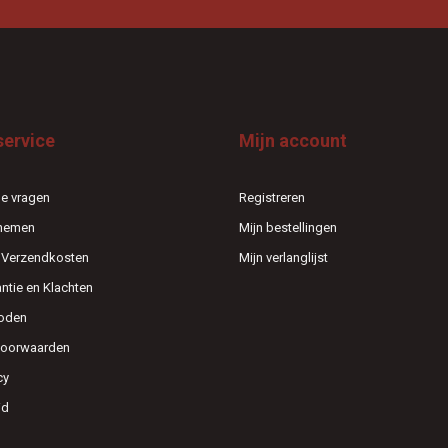
service
Mijn account
e vragen
Registreren
pnemen
Mijn bestellingen
n Verzendkosten
Mijn verlanglijst
antie en Klachten
oden
voorwaarden
cy
id