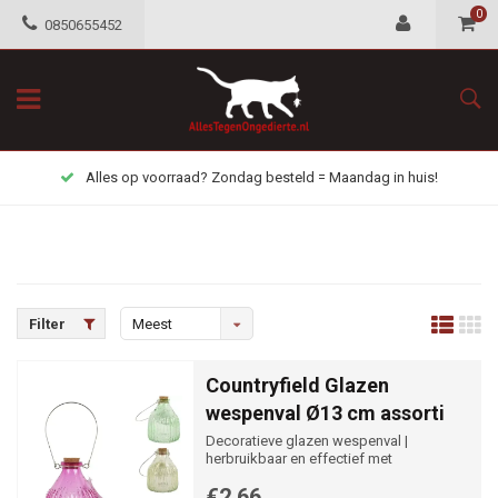
0
0850655452
Alles op voorraad? Zondag besteld = Maandag in huis!
Filter
Meest
bekeken
Countryfield Glazen
wespenval Ø13 cm assorti
Decoratieve glazen wespenval |
herbruikbaar en effectief met
lokvloeistof
€2,66