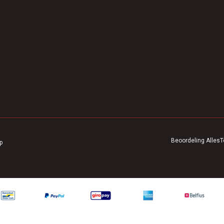
Beoordeling
AllesT
p