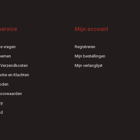
service
Mijn account
e vragen
Registreren
pnemen
Mijn bestellingen
n Verzendkosten
Mijn verlanglijst
antie en Klachten
oden
voorwaarden
cy
id