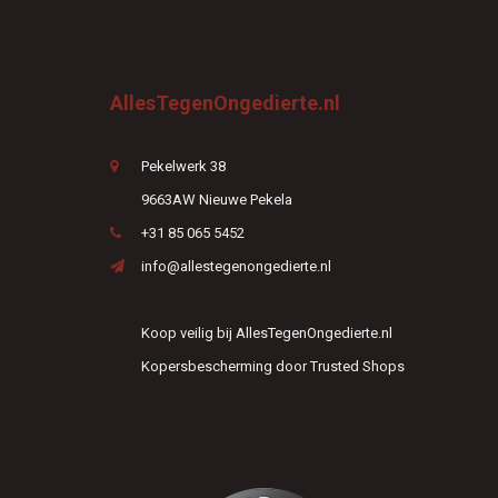
AllesTegenOngedierte.nl
Pekelwerk 38
9663AW Nieuwe Pekela
+31 85 065 5452
info@allestegenongedierte.nl
Koop veilig bij AllesTegenOngedierte.nl
Kopersbescherming door Trusted Shops