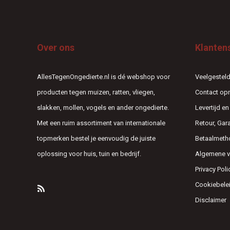
Over ons
Klanten
AllesTegenOngedierte.nl is dé webshop voor
Veelgesteld
producten tegen muizen, ratten, vliegen,
Contact o
slakken, mollen, vogels en ander ongedierte.
Levertijd e
Met een ruim assortiment van internationale
Retour, Gar
topmerken bestel je eenvoudig de juiste
Betaalmeth
oplossing voor huis, tuin en bedrijf.
Algemene 
Privacy Poli
Cookiebele
Disclaimer