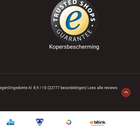
egenOngedierte.nl
:
8,9
/
10
(
22777
beoordelingen)
Lees alle reviews