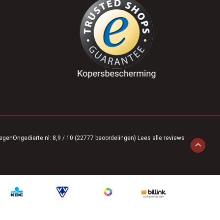
egenOngedierte.nl
:
8,9
/
10
(
22777
beoordelingen)
Lees alle reviews