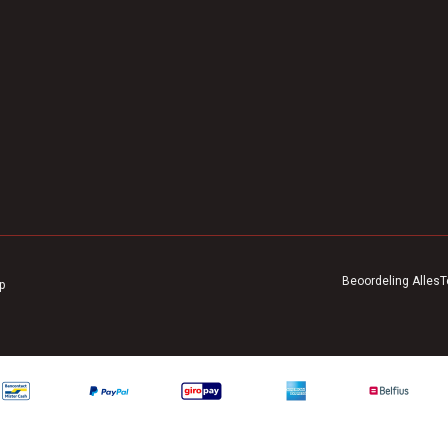
Beoordeling
AllesT
p