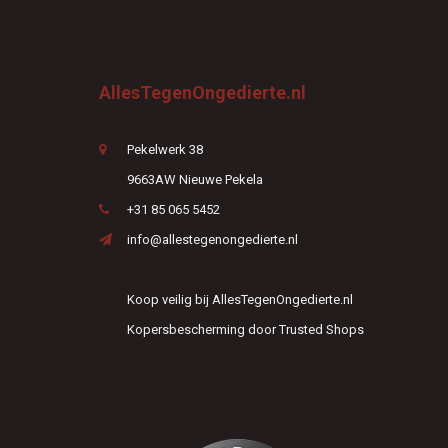
AllesTegenOngedierte.nl
Pekelwerk 38
9663AW Nieuwe Pekela
+31 85 065 5452
info@allestegenongedierte.nl
Koop veilig bij AllesTegenOngedierte.nl
Kopersbescherming door Trusted Shops