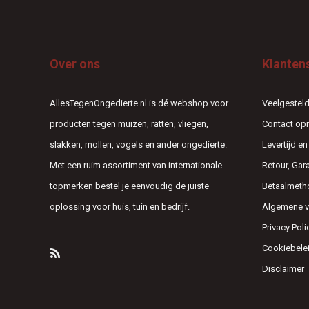
Over ons
Klanten
AllesTegenOngedierte.nl is dé webshop voor
Veelgesteld
producten tegen muizen, ratten, vliegen,
Contact o
slakken, mollen, vogels en ander ongedierte.
Levertijd e
Met een ruim assortiment van internationale
Retour, Gar
topmerken bestel je eenvoudig de juiste
Betaalmeth
oplossing voor huis, tuin en bedrijf.
Algemene 
Privacy Poli
Cookiebele
Disclaimer