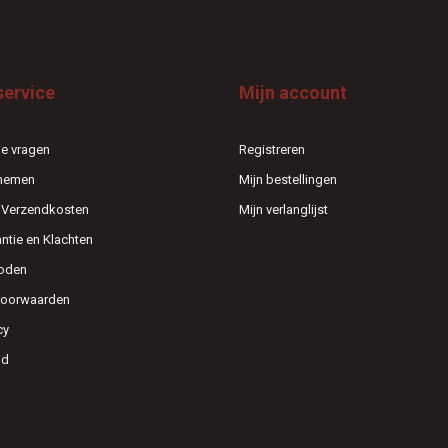
service
Mijn account
e vragen
Registreren
pnemen
Mijn bestellingen
n Verzendkosten
Mijn verlanglijst
antie en Klachten
oden
voorwaarden
cy
id