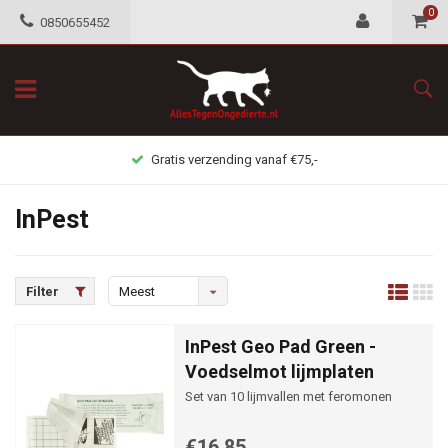
0
0850655452
Gratis verzending vanaf €75,-
InPest
Filter
Meest
bekeken
InPest Geo Pad Green -
Voedselmot lijmplaten
Set van 10 lijmvallen met feromonen
€16,85