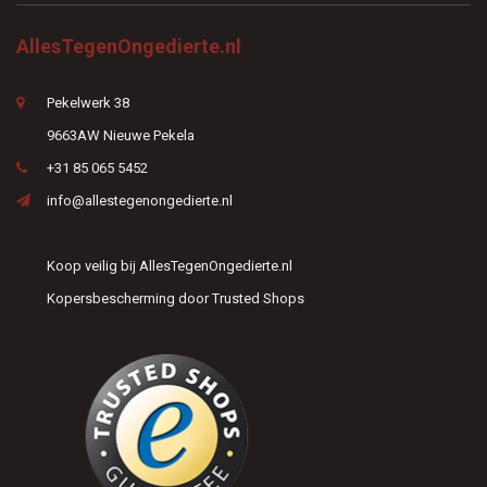
AllesTegenOngedierte.nl
Pekelwerk 38
9663AW Nieuwe Pekela
+31 85 065 5452
info@allestegenongedierte.nl
Koop veilig bij AllesTegenOngedierte.nl
Kopersbescherming door Trusted Shops