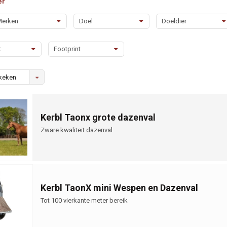
er
erken
Doel
Doeldier
t
Footprint
keken
Kerbl Taonx grote dazenval
Zware kwaliteit dazenval
Kerbl TaonX mini Wespen en Dazenval
Tot 100 vierkante meter bereik