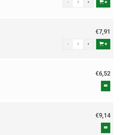
-
+
€7,91
-
+
€6,52
€9,14