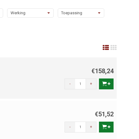
Werking
Toepassing
€158,24
-
+
€51,52
-
+