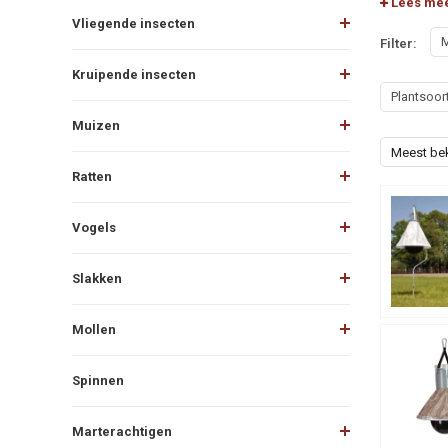
Lees me
Vliegende insecten
M
Filter:
Kruipende insecten
Plantsoor
Muizen
Meest be
Ratten
Vogels
Slakken
Mollen
Spinnen
Marterachtigen