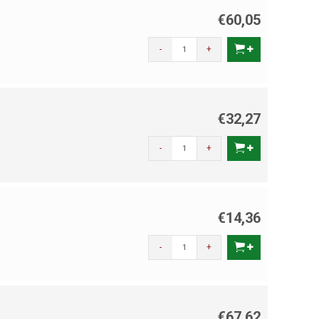
€60,05
-
+
€32,27
-
+
€14,36
-
+
€67,62