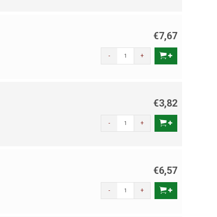
€7,67
-
+
€3,82
-
+
€6,57
-
+