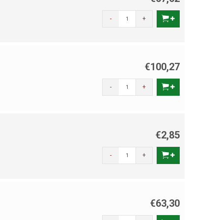
-
+
€100,27
-
+
€2,85
-
+
€63,30