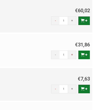
€60,02
-
+
€31,86
-
+
€7,63
-
+