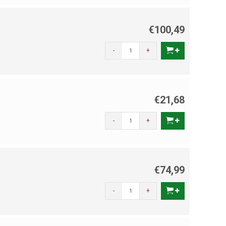
€100,49
-
+
€21,68
-
+
€74,99
-
+