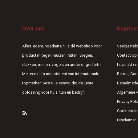
Over ons
Klanten
AllesTegenOngedierte.nl is dé webshop voor
Veelgesteld
producten tegen muizen, ratten, vliegen,
Contact o
slakken, mollen, vogels en ander ongedierte.
Levertijd e
Met een ruim assortiment van internationale
Retour, Gar
topmerken bestel je eenvoudig de juiste
Betaalmeth
oplossing voor huis, tuin en bedrijf.
Algemene 
Privacy Poli
Cookiebele
Disclaimer