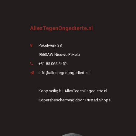
AllesTegenOngedierte.nl
Pekelwerk 38
9663AW Nieuwe Pekela
+31 85 065 5452
info@allestegenongedierte.nl
Koop veilig bij AllesTegenOngedierte.nl
Kopersbescherming door Trusted Shops