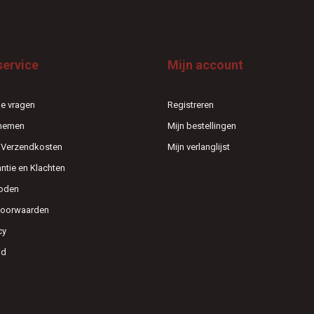
service
Mijn account
e vragen
Registreren
pnemen
Mijn bestellingen
n Verzendkosten
Mijn verlanglijst
antie en Klachten
oden
voorwaarden
cy
id