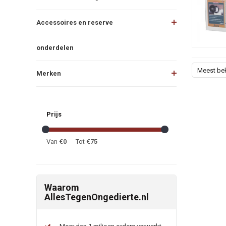
Accessoires en reserve
onderdelen
Meest be
Merken
Prijs
Van
€
0
Tot
€
75
Waarom
AllesTegenOngedierte.nl