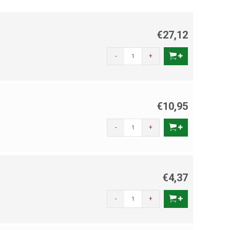
€27,12
-
+
€10,95
-
+
€4,37
-
+