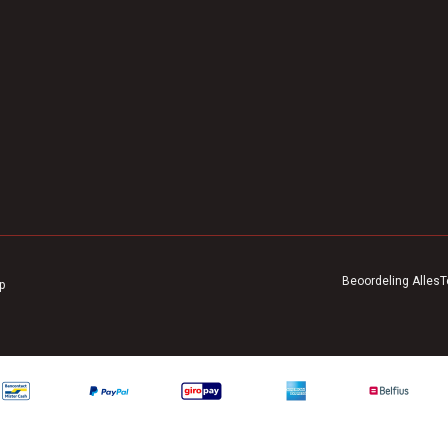
Beoordeling
AllesT
p