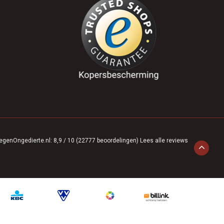
egenOngedierte.nl
:
8,9
/
10
(
22777
beoordelingen)
Lees alle reviews