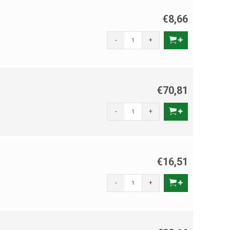
€8,66
-
+
€70,81
-
+
€16,51
-
+