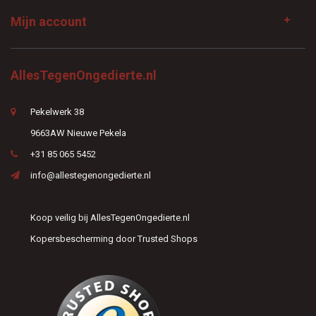
Mijn account
AllesTegenOngedierte.nl
Pekelwerk 38
9663AW Nieuwe Pekela
+31 85 065 5452
info@allestegenongedierte.nl
Koop veilig bij AllesTegenOngedierte.nl
Kopersbescherming door Trusted Shops