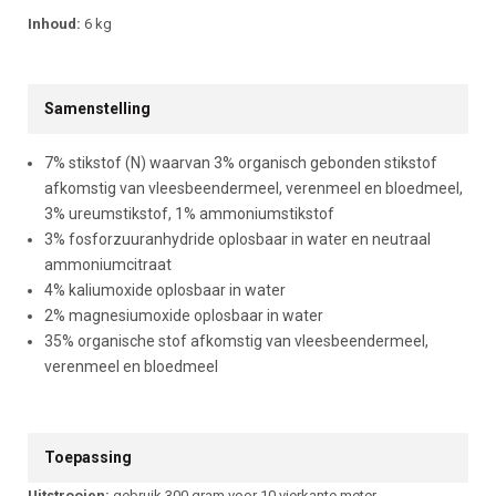
Inhoud:
6 kg
Samenstelling
7% stikstof (N) waarvan 3% organisch gebonden stikstof
afkomstig van vleesbeendermeel, verenmeel en bloedmeel,
3% ureumstikstof, 1% ammoniumstikstof
3% fosforzuuranhydride oplosbaar in water en neutraal
ammoniumcitraat
4% kaliumoxide oplosbaar in water
2% magnesiumoxide oplosbaar in water
35% organische stof afkomstig van vleesbeendermeel,
verenmeel en bloedmeel
Toepassing
Uitstrooien:
gebruik 300 gram voor 10 vierkante meter.