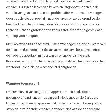
stukken gras? Het kan zijn dat u last heeft van engerlingen of
emelten. Dit zijn de larven van kevers en langpootmuggen die de
wortels van gras aantasten. De problematiek wordt verder verergert
door vogels die op zoek zijn naar de larven en zo de grond verder
beschadigen. Het probleem doet zich vooral voor op gazons op
lichte en luchtige grondsoorten zoals zand, droogte en gebrek aan
voeding voor het gras.
Met Larvex van BSI beschermt u uw gazon tegen de larven. Het maakt
de plant sterker zodat het de aanval van de larve beter overleeft en
de nadelige gevolgen minder zijn en er sneller van herstelt.
Bovendien wordt ook de groei van de wortels van het gras bevordert
waardoor kale plekken weer sneller dichtgroeien.
Wanneer toepassen?
Emelten (larven van langpootmuggen): = meestal oktober -
novemberof eind januari - begin april, niet beneden de 5 graden.
Indien nodig 2 keer toepassen met 3 maand interval. Bovengronds
strooien is voldoende, emelten bevinden zich aan de oppervlakte.