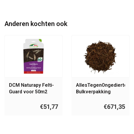
Anderen kochten ook
DCM Naturapy Felti-
AllesTegenOngedierte.nl
Guard voor 50m2
Bulkverpakking
tabakstelen kort 200
KG
€51,77
€671,35