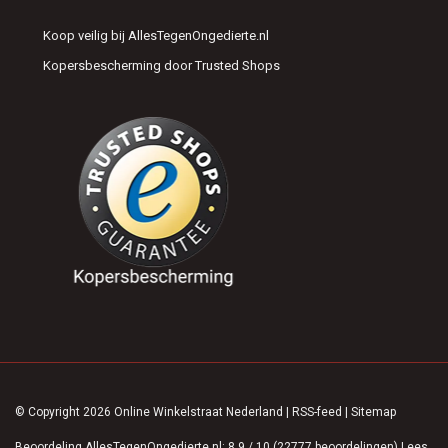
Koop veilig bij AllesTegenOngedierte.nl
Kopersbescherming door Trusted Shops
© Copyright 2026 Online Winkelstraat Nederland
|
RSS-feed
|
Sitemap
Beoordeling
AllesTegenOngedierte.nl
:
8,9
/
10
(
22777
beoordelingen)
Lees