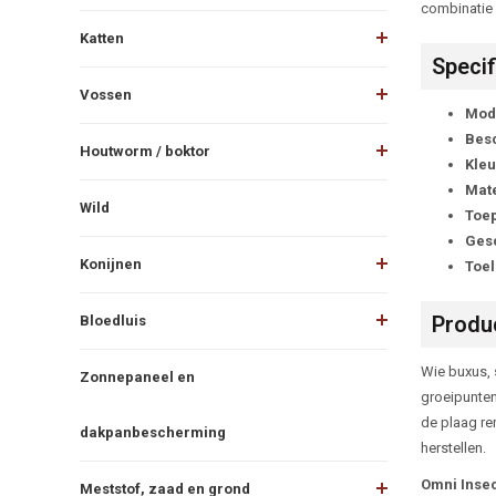
combinatie 
Katten
Specif
Vossen
Mod
Besc
Houtworm / boktor
Kleu
Mate
Wild
Toep
Gesc
Konijnen
Toe
Produc
Bloedluis
Wie buxus, 
Zonnepaneel en
groeipunte
de plaag re
dakpanbescherming
herstellen.
Omni Insec
Meststof, zaad en grond