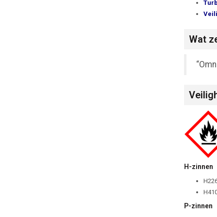
Turb
Veil
Wat ze
“Omni
Veilig
H-zinnen
H226
H410
P-zinnen