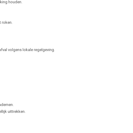
kking houden.
t roken.
fval volgens lokale regelgeving.
 ademen.
ijk uittrekken.