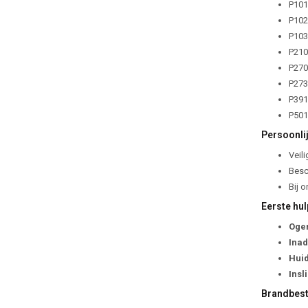
P101
P102
P103 
P210
P270 
P273
P391
P501
Persoonli
Veili
Besc
Bij 
Eerste hul
Oge
Ina
Huid
Insl
Brandbest