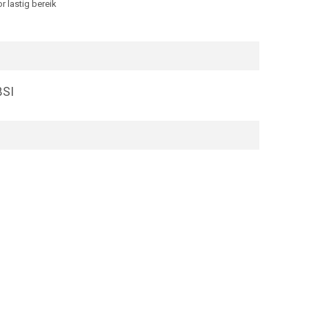
 lastig bereik
BSI