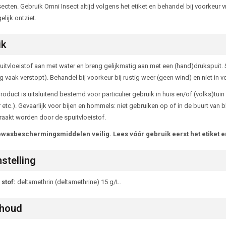
ecten. Gebruik Omni Insect altijd volgens het etiket en behandel bij voorkeur v
lijk ontziet.
ik
itvloeistof aan met water en breng gelijkmatig aan met een (hand)drukspuit. S
eg vaak verstopt). Behandel bij voorkeur bij rustig weer (geen wind) en niet in
product is uitsluitend bestemd voor particulier gebruik in huis en/of (volks)tu
er etc.). Gevaarlijk voor bijen en hommels: niet gebruiken op of in de buurt v
raakt worden door de spuitvloeistof.
wasbeschermingsmiddelen veilig. Lees vóór gebruik eerst het etiket e
stelling
stof:
deltamethrin (deltamethrine) 15 g/L.
houd