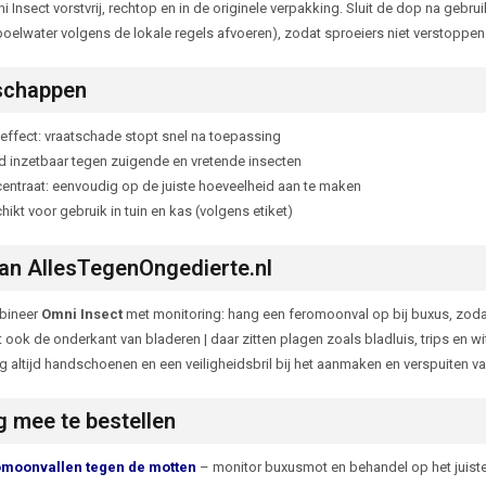
 Insect vorstvrij, rechtop en in de originele verpakking. Sluit de dop na gebru
poelwater volgens de lokale regels afvoeren), zodat sproeiers niet verstoppen 
schappen
 effect: vraatschade stopt snel na toepassing
d inzetbaar tegen zuigende en vretende insecten
entraat: eenvoudig op de juiste hoeveelheid aan te maken
ikt voor gebruik in tuin en kas (volgens etiket)
an AllesTegenOngedierte.nl
bineer
Omni Insect
met monitoring: hang een feromoonval op bij buxus, zodat
 ook de onderkant van bladeren | daar zitten plagen zoals bladluis, trips en wi
g altijd handschoenen en een veiligheidsbril bij het aanmaken en verspuiten va
 mee te bestellen
moonvallen tegen de motten
– monitor buxusmot en behandel op het juis