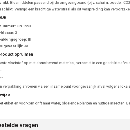
hikt:
Blusmiddelen passend bij de omgevingbrand (bijv. schuim, poeder, CO2
schikt:
Vermijd een krachtige waterstraal als dit verspreiding kan veroorzake
ADR
nummer:
UN 1993
klasse:
3
pakkingsgroep:
III
eugevaarlijk:
Ja
roduct opruimen
te vloeistof op met absorberend materiaal, verzamel in een geschikte afvalco
.
er
n verpakking afvoeren via een inzamelpunt voor gevaarlijk afval volgens lokale
wijze
het etiket en voorkom drift naar water, bloeiende planten en nuttige insecten. B
estelde vragen