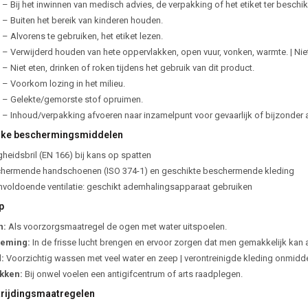
 – Bij het inwinnen van medisch advies, de verpakking of het etiket ter beschi
 – Buiten het bereik van kinderen houden.
– Alvorens te gebruiken, het etiket lezen.
 – Verwijderd houden van hete oppervlakken, open vuur, vonken, warmte. | Nie
– Niet eten, drinken of roken tijdens het gebruik van dit product.
 – Voorkom lozing in het milieu.
 – Gelekte/gemorste stof opruimen.
 – Inhoud/verpakking afvoeren naar inzamelpunt voor gevaarlijk of bijzonder a
jke beschermingsmiddelen
gheidsbril (EN 166) bij kans op spatten
hermende handschoenen (ISO 374-1) en geschikte beschermende kleding
onvoldoende ventilatie: geschikt ademhalingsapparaat gebruiken
p
n:
Als voorzorgsmaatregel de ogen met water uitspoelen.
deming:
In de frisse lucht brengen en ervoor zorgen dat men gemakkelijk kan
:
Voorzichtig wassen met veel water en zeep | verontreinigde kleding onmiddell
ikken:
Bij onwel voelen een antigifcentrum of arts raadplegen.
rijdingsmaatregelen