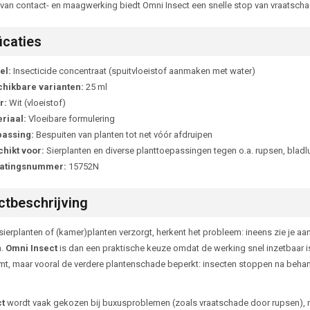
van contact- en maagwerking biedt Omni Insect een snelle stop van vraatschad
icaties
el:
Insecticide concentraat (spuitvloeistof aanmaken met water)
hikbare varianten:
25 ml
r:
Wit (vloeistof)
riaal:
Vloeibare formulering
assing:
Bespuiten van planten tot net vóór afdruipen
hikt voor:
Sierplanten en diverse planttoepassingen tegen o.a. rupsen, bladluiz
latingsnummer:
15752N
tbeschrijving
sierplanten of (kamer)planten verzorgt, herkent het probleem: ineens zie je 
n.
Omni Insect
is dan een praktische keuze omdat de werking snel inzetbaar is. 
mt, maar vooral de verdere plantenschade beperkt: insecten stoppen na behande
t
wordt vaak gekozen bij buxusproblemen (zoals vraatschade door rupsen), m