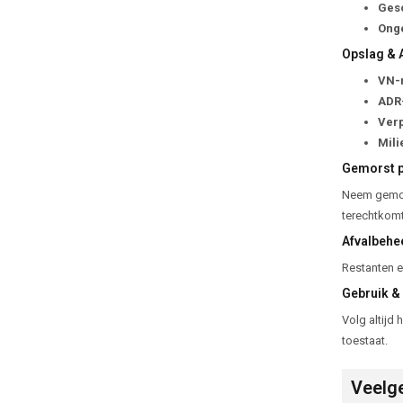
Gesc
Onge
Opslag & 
VN-
ADR-
Ver
Mili
Gemorst p
Neem gemors
terechtkomt
Afvalbehe
Restanten e
Gebruik & 
Volg altijd 
toestaat.
Veelg