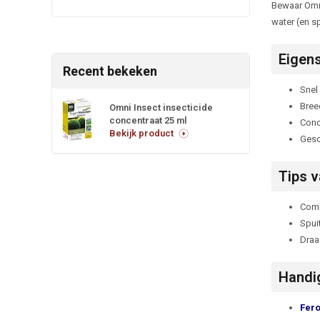
Bewaar Omni
water (en s
Eigen
Recent bekeken
Snel
Bree
Omni Insect insecticide
concentraat 25 ml
Conc
Bekijk product
Gesch
Tips v
Com
Spuit
Draa
Handig
Fero