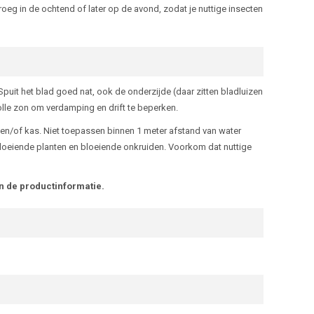
roeg in de ochtend of later op de avond, zodat je nuttige insecten
puit het blad goed nat, ook de onderzijde (daar zitten bladluizen
 volle zon om verdamping en drift te beperken.
in en/of kas. Niet toepassen binnen 1 meter afstand van water
an bloeiende planten en bloeiende onkruiden. Voorkom dat nuttige
n de productinformatie.