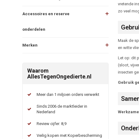
vretende ins
zo veel moge
Accessoires en reserve
Gebru
onderdelen
Maak de spu
Merken
en witte vli
Let op: dit 
(sloot, vijv
Waarom
insecten ge
AllesTegenOngedierte.nl
Gebruik ge
Meer dan 1 miljoen orders verwerkt
Samen
Sinds 2006 de marktleider in
Nederland
Werkzame 
Review cijfer: 8,9
Onder
Veilig kopen met Koperbescherming