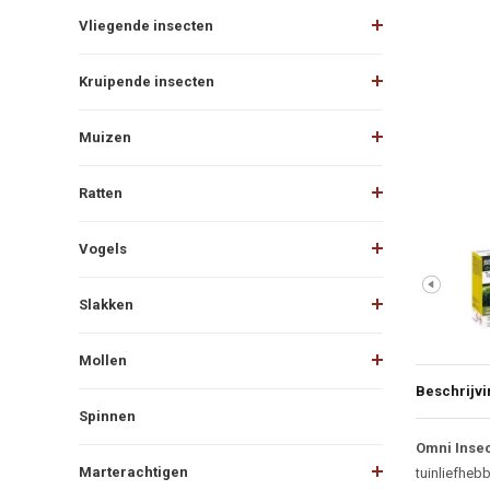
Vliegende insecten
Kruipende insecten
Muizen
Ratten
Vogels
Slakken
Mollen
Beschrijvi
Spinnen
Beschr
Omni Insec
Marterachtigen
tuinliefhebb