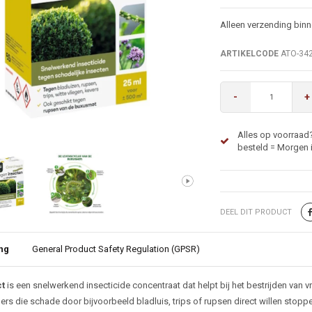
Alleen verzending bin
ARTIKELCODE
ATO-34
-
+
Alles op voorraad?
besteld = Morgen i
DEEL DIT PRODUCT
ng
General Product Safety Regulation (GPSR)
ijving
t
is een snelwerkend insecticide concentraat dat helpt bij het bestrijden van 
ers die schade door bijvoorbeeld bladluis, trips of rupsen direct willen stoppe