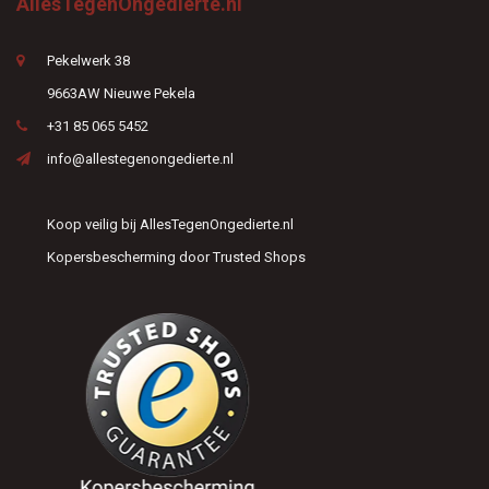
AllesTegenOngedierte.nl
Pekelwerk 38
9663AW Nieuwe Pekela
+31 85 065 5452
info@allestegenongedierte.nl
Koop veilig bij AllesTegenOngedierte.nl
Kopersbescherming door Trusted Shops