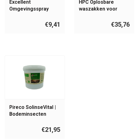
Excellent
HPC Oplosbare
Omgevingsspray
waszakken voor
bloedluizen 100ML
koud water 25 stuks
€9,41
€35,76
Pireco SolinseVital |
Bodeminsecten
korrels 5KG
€21,95