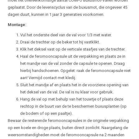
moet het overeenkomstige aantal COMPO Buxusmot-Vallen worden
geplaatst. Door de levenscyclus van de buxusmot, die ongeveer 45
dagen duurt, kunnen in 1 jaar 3 generaties voorkomen.
Montage:
Vul het onderste deel van de val voor 1/3 met water.
Draai de trechter op de beker tot hij vastklikt.
Klik het deksel vast op de verticale staafjes van de trechter.
Haal de feromooncapsule uit de verpakking en plaats ze in
het mandje van de val zonder de capsule te openen. Draag
hierbij handschoenen. Opgelet: raak de feromooncapsule niet
aan! Vermijd contact met kledij.
Sluit het mandje af en plaats het in de voorziene opening van
het deksel van de val. De val is nu klaar voor gebruik.
Hang de val op met behulp van het touwtje of plaats deze
rechtop in de buurt van de te beschermen buxusplanten (op
de bodem of op een paaltje).
Bewaar de resterende feromooncapsules in de originele verpakking
op een koele en droge plaats, buiten direct zonlicht. Naargelang de
weersomstandigheden moet de feromooncapsule na 2 maanden