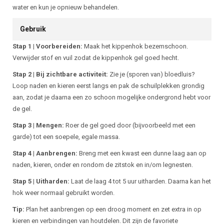
water en kun je opnieuw behandelen.
Gebruik
Stap 1 | Voorbereiden:
Maak het kippenhok bezemschoon.
Verwijder stof en vuil zodat de kippenhok gel goed hecht.
Stap 2 | Bij zichtbare activiteit:
Zie je (sporen van) bloedluis?
Loop naden en kieren eerst langs en pak de schuilplekken grondig
aan, zodat je daarna een zo schoon mogelijke ondergrond hebt voor
de gel.
Stap 3 | Mengen:
Roer de gel goed door (bijvoorbeeld met een
garde) tot een soepele, egale massa.
Stap 4 | Aanbrengen:
Breng met een kwast een dunne laag aan op
naden, kieren, onder en rondom de zitstok en in/om legnesten.
Stap 5 | Uitharden:
Laat de laag 4 tot 5 uur uitharden. Daarna kan het
hok weer normaal gebruikt worden.
Tip:
Plan het aanbrengen op een droog moment en zet extra in op
kieren en verbindingen van houtdelen. Dit zijn de favoriete