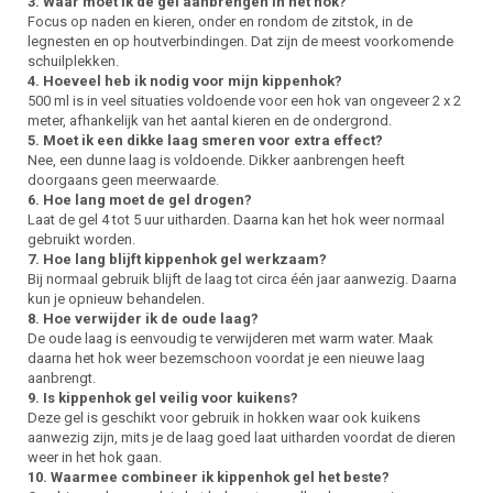
3. Waar moet ik de gel aanbrengen in het hok?
Focus op naden en kieren, onder en rondom de zitstok, in de
legnesten en op houtverbindingen. Dat zijn de meest voorkomende
schuilplekken.
4. Hoeveel heb ik nodig voor mijn kippenhok?
500 ml is in veel situaties voldoende voor een hok van ongeveer 2 x 2
meter, afhankelijk van het aantal kieren en de ondergrond.
5. Moet ik een dikke laag smeren voor extra effect?
Nee, een dunne laag is voldoende. Dikker aanbrengen heeft
doorgaans geen meerwaarde.
6. Hoe lang moet de gel drogen?
Laat de gel 4 tot 5 uur uitharden. Daarna kan het hok weer normaal
gebruikt worden.
7. Hoe lang blijft kippenhok gel werkzaam?
Bij normaal gebruik blijft de laag tot circa één jaar aanwezig. Daarna
kun je opnieuw behandelen.
8. Hoe verwijder ik de oude laag?
De oude laag is eenvoudig te verwijderen met warm water. Maak
daarna het hok weer bezemschoon voordat je een nieuwe laag
aanbrengt.
9. Is kippenhok gel veilig voor kuikens?
Deze gel is geschikt voor gebruik in hokken waar ook kuikens
aanwezig zijn, mits je de laag goed laat uitharden voordat de dieren
weer in het hok gaan.
10. Waarmee combineer ik kippenhok gel het beste?