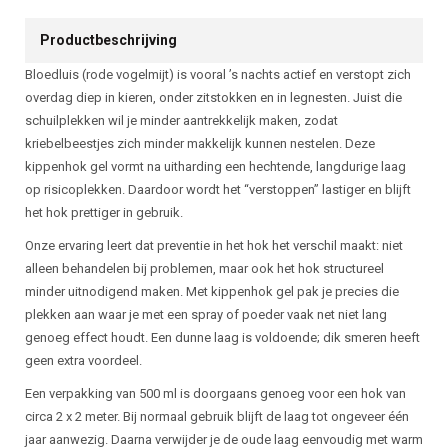
Productbeschrijving
Bloedluis (rode vogelmijt) is vooral ’s nachts actief en verstopt zich
overdag diep in kieren, onder zitstokken en in legnesten. Juist die
schuilplekken wil je minder aantrekkelijk maken, zodat
kriebelbeestjes zich minder makkelijk kunnen nestelen. Deze
kippenhok gel vormt na uitharding een hechtende, langdurige laag
op risicoplekken. Daardoor wordt het “verstoppen” lastiger en blijft
het hok prettiger in gebruik.
Onze ervaring leert dat preventie in het hok het verschil maakt: niet
alleen behandelen bij problemen, maar ook het hok structureel
minder uitnodigend maken. Met kippenhok gel pak je precies die
plekken aan waar je met een spray of poeder vaak net niet lang
genoeg effect houdt. Een dunne laag is voldoende; dik smeren heeft
geen extra voordeel.
Een verpakking van 500 ml is doorgaans genoeg voor een hok van
circa 2 x 2 meter. Bij normaal gebruik blijft de laag tot ongeveer één
jaar aanwezig. Daarna verwijder je de oude laag eenvoudig met warm