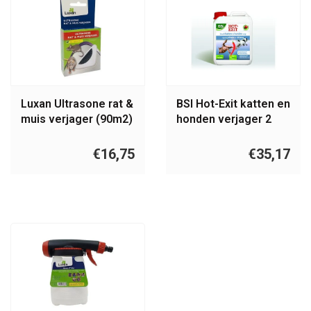
Luxan Ultrasone rat &
BSI Hot-Exit katten en
muis verjager (90m2)
honden verjager 2
liter
€16,75
€35,17