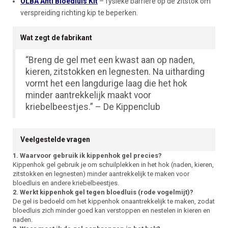
OLBA Anti Bloedluis Kit
– fysieke barrière op de zitstok om
verspreiding richting kip te beperken.
Wat zegt de fabrikant
“Breng de gel met een kwast aan op naden,
kieren, zitstokken en legnesten. Na uitharding
vormt het een langdurige laag die het hok
minder aantrekkelijk maakt voor
kriebelbeestjes.” – De Kippenclub
Veelgestelde vragen
1. Waarvoor gebruik ik kippenhok gel precies?
Kippenhok gel gebruik je om schuilplekken in het hok (naden, kieren,
zitstokken en legnesten) minder aantrekkelijk te maken voor
bloedluis en andere kriebelbeestjes.
2. Werkt kippenhok gel tegen bloedluis (rode vogelmijt)?
De gel is bedoeld om het kippenhok onaantrekkelijk te maken, zodat
bloedluis zich minder goed kan verstoppen en nestelen in kieren en
naden.