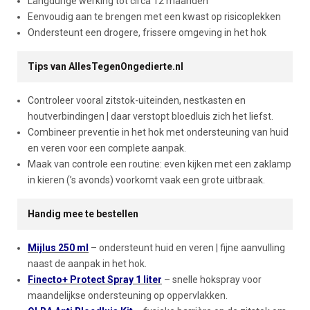
Langdurige werking tot circa 12 maanden
Eenvoudig aan te brengen met een kwast op risicoplekken
Ondersteunt een drogere, frissere omgeving in het hok
Tips van AllesTegenOngedierte.nl
Controleer vooral zitstok-uiteinden, nestkasten en
houtverbindingen | daar verstopt bloedluis zich het liefst.
Combineer preventie in het hok met ondersteuning van huid
en veren voor een complete aanpak.
Maak van controle een routine: even kijken met een zaklamp
in kieren (’s avonds) voorkomt vaak een grote uitbraak.
Handig mee te bestellen
Mijlus 250 ml
– ondersteunt huid en veren | fijne aanvulling
naast de aanpak in het hok.
Finecto+ Protect Spray 1 liter
– snelle hokspray voor
maandelijkse ondersteuning op oppervlakken.