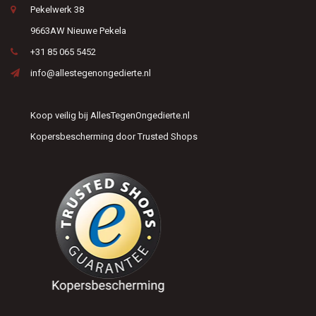
Pekelwerk 38
9663AW Nieuwe Pekela
+31 85 065 5452
info@allestegenongedierte.nl
Koop veilig bij AllesTegenOngedierte.nl
Kopersbescherming door Trusted Shops