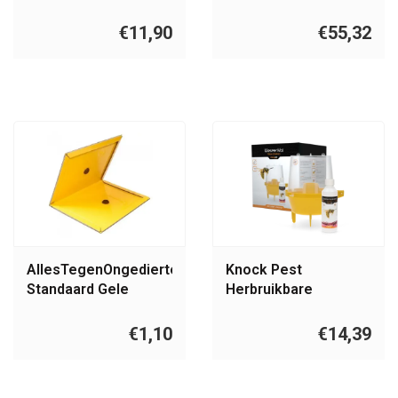
- 100 miljoen
€11,90
€55,32
AllesTegenOngedierte.nl
Knock Pest
Standaard Gele
Herbruikbare
Sterke Ratten en
Wespenval met
Muizen Lijmplank A4
lokstof
€1,10
€14,39
Formaat