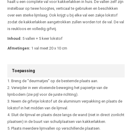
haalt u een complete val voor kakkerlakken in huis. De vallen zelf zijn
instelbaar op twee hoogtes, verticaal te gebruiken en beschikken
over een sterke lijmlaag. Ook krijgt u bij elke val een zakje lokstof
zodat de kakkerlakken aangetrokken zullen worden tot de val. De val
is reukloos en volledig gifvrij.
Inhoud:
5 vallen + 5 keer lokstof
Afmetingen:
1 val meet 20 x 10 cm
Toepassing
1. Breng de ''deurmatjes'' op de bestemde plaats aan.
2. Verwijder in een vloeiende beweging het papiertje van de
lijmbodem (zie pijl voor de juiste richting).
3. Neem de gifvrije lokstof uit de aluminium verpakking en plaats de
lokstof in het midden van de lijmval.
4. Sluit de lijmval en plaats deze langs de wand (niet in direct zonlicht
plaatsen) in de buurt van schuilplaatsen van kakkerlakken.
5. Plaats meerdere lijmvallen op verschillende plaatsen.