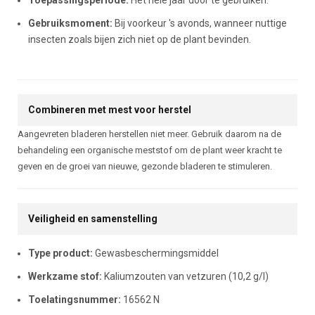
Toepassingsperiode:
Het hele jaar door te gebruiken.
Gebruiksmoment:
Bij voorkeur 's avonds, wanneer nuttige
insecten zoals bijen zich niet op de plant bevinden.
Combineren met mest voor herstel
Aangevreten bladeren herstellen niet meer. Gebruik daarom na de
behandeling een organische meststof om de plant weer kracht te
geven en de groei van nieuwe, gezonde bladeren te stimuleren.
Veiligheid en samenstelling
Type product:
Gewasbeschermingsmiddel
Werkzame stof:
Kaliumzouten van vetzuren (10,2 g/l)
Toelatingsnummer:
16562 N