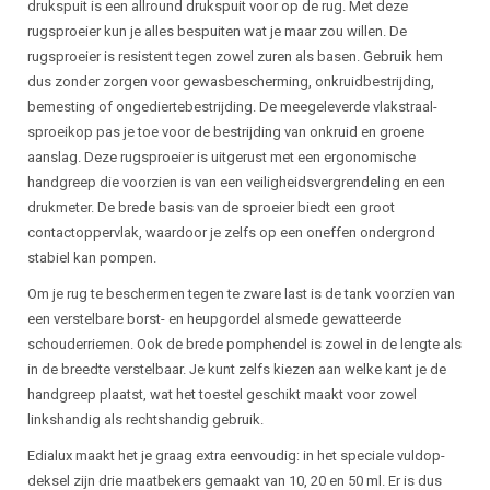
drukspuit is een allround drukspuit voor op de rug. Met deze
rugsproeier kun je alles bespuiten wat je maar zou willen. De
rugsproeier is resistent tegen zowel zuren als basen. Gebruik hem
dus zonder zorgen voor gewasbescherming, onkruidbestrijding,
bemesting of ongediertebestrijding. De meegeleverde vlakstraal-
sproeikop pas je toe voor de bestrijding van onkruid en groene
aanslag. Deze rugsproeier is uitgerust met een ergonomische
handgreep die voorzien is van een veiligheidsvergrendeling en een
drukmeter. De brede basis van de sproeier biedt een groot
contactoppervlak, waardoor je zelfs op een oneffen ondergrond
stabiel kan pompen.
Om je rug te beschermen tegen te zware last is de tank voorzien van
een verstelbare borst- en heupgordel alsmede gewatteerde
schouderriemen. Ook de brede pomphendel is zowel in de lengte als
in de breedte verstelbaar. Je kunt zelfs kiezen aan welke kant je de
handgreep plaatst, wat het toestel geschikt maakt voor zowel
linkshandig als rechtshandig gebruik.
Edialux maakt het je graag extra eenvoudig: in het
speciale vuldop-
deksel zijn drie maatbekers gemaakt van 10, 20 en 50 ml. Er is dus