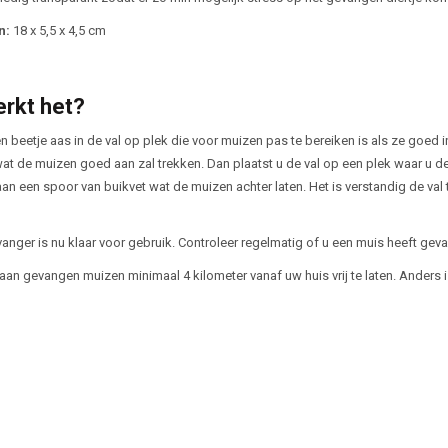
n:
18 x 5,5 x 4,5 cm
rkt het?
n beetje aas in de val op plek die voor muizen pas te bereiken is als ze goed 
at de muizen goed aan zal trekken. Dan plaatst u de val op een plek waar u de
an een spoor van buikvet wat de muizen achter laten. Het is verstandig de val
anger is nu klaar voor gebruik. Controleer regelmatig of u een muis heeft gev
 aan gevangen muizen minimaal 4 kilometer vanaf uw huis vrij te laten. Anders