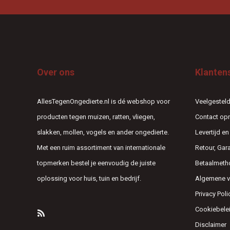
Over ons
Klanten
AllesTegenOngedierte.nl is dé webshop voor
Veelgesteld
producten tegen muizen, ratten, vliegen,
Contact o
slakken, mollen, vogels en ander ongedierte.
Levertijd e
Met een ruim assortiment van internationale
Retour, Gar
topmerken bestel je eenvoudig de juiste
Betaalmeth
oplossing voor huis, tuin en bedrijf.
Algemene 
Privacy Poli
Cookiebele
Disclaimer