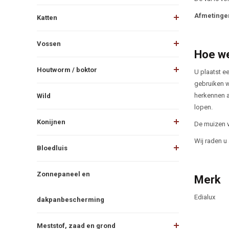
Afmetinge
Katten
Vossen
Hoe we
Houtworm / boktor
U plaatst ee
gebruiken w
herkennen a
Wild
lopen.
Konijnen
De muizen v
Wij raden u
Bloedluis
Zonnepaneel en
Merk
Edialux
dakpanbescherming
Meststof, zaad en grond