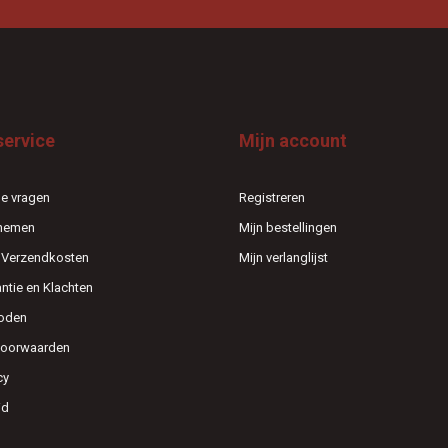
service
Mijn account
e vragen
Registreren
pnemen
Mijn bestellingen
n Verzendkosten
Mijn verlanglijst
antie en Klachten
oden
voorwaarden
cy
id