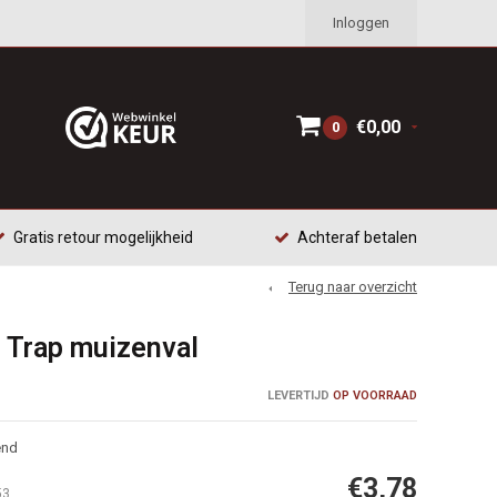
Inloggen
€0,00
0
Gratis retour mogelijkheid
Achteraf betalen
Terug naar overzicht
p Trap muizenval
LEVERTIJD
OP VOORRAAD
end
€3,78
53