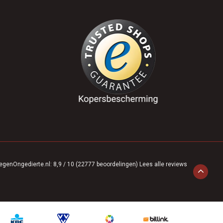
egenOngedierte.nl
:
8,9
/
10
(
22777
beoordelingen)
Lees alle reviews