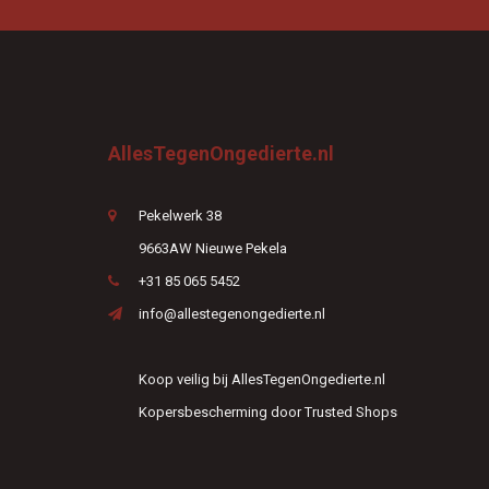
AllesTegenOngedierte.nl
Pekelwerk 38
9663AW Nieuwe Pekela
+31 85 065 5452
info@allestegenongedierte.nl
Koop veilig bij AllesTegenOngedierte.nl
Kopersbescherming door Trusted Shops