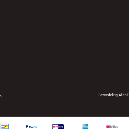
Beoordeling
AllesT
p