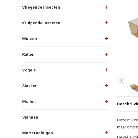
Vliegende insecten
Kruipende insecten
Muizen
Ratten
Vogels
Slakken
Mollen
Beschrijvi
Spinnen
Beschr
Deze muizen
maar omdat 
Marterachtigen
De val is v