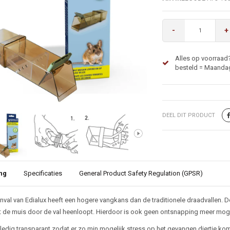
-
+
Alles op voorraad
besteld = Maandag
DEEL DIT PRODUCT
ng
Specificaties
General Product Safety Regulation (GPSR)
ijving
val van Edialux heeft een hogere vangkans dan de traditionele draadvallen. De 
de muis door de val heenloopt. Hierdoor is ook geen ontsnapping meer moge
olledig transparant zodat er zo min mogelijk stress op het gevangen diertje kom