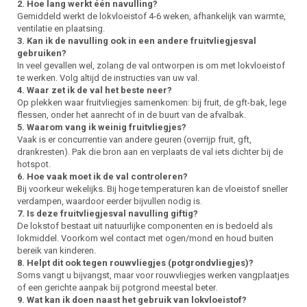
2. Hoe lang werkt één navulling?
Gemiddeld werkt de lokvloeistof 4-6 weken, afhankelijk van warmte,
ventilatie en plaatsing.
3. Kan ik de navulling ook in een andere fruitvliegjesval
gebruiken?
In veel gevallen wel, zolang de val ontworpen is om met lokvloeistof
te werken. Volg altijd de instructies van uw val.
4. Waar zet ik de val het beste neer?
Op plekken waar fruitvliegjes samenkomen: bij fruit, de gft-bak, lege
flessen, onder het aanrecht of in de buurt van de afvalbak.
5. Waarom vang ik weinig fruitvliegjes?
Vaak is er concurrentie van andere geuren (overrijp fruit, gft,
drankresten). Pak die bron aan en verplaats de val iets dichter bij de
hotspot.
6. Hoe vaak moet ik de val controleren?
Bij voorkeur wekelijks. Bij hoge temperaturen kan de vloeistof sneller
verdampen, waardoor eerder bijvullen nodig is.
7. Is deze fruitvliegjesval navulling giftig?
De lokstof bestaat uit natuurlijke componenten en is bedoeld als
lokmiddel. Voorkom wel contact met ogen/mond en houd buiten
bereik van kinderen.
8. Helpt dit ook tegen rouwvliegjes (potgrondvliegjes)?
Soms vangt u bijvangst, maar voor rouwvliegjes werken vangplaatjes
of een gerichte aanpak bij potgrond meestal beter.
9. Wat kan ik doen naast het gebruik van lokvloeistof?