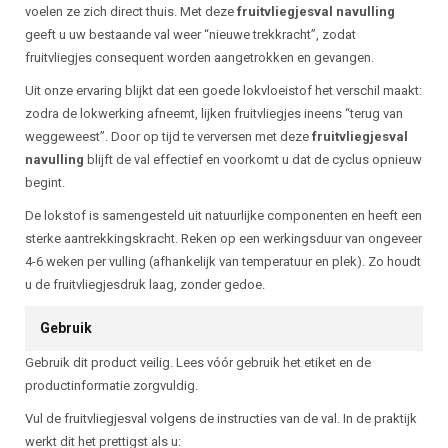
voelen ze zich direct thuis. Met deze
fruitvliegjesval navulling
geeft u uw bestaande val weer “nieuwe trekkracht”, zodat
fruitvliegjes consequent worden aangetrokken en gevangen.
Uit onze ervaring blijkt dat een goede lokvloeistof het verschil maakt:
zodra de lokwerking afneemt, lijken fruitvliegjes ineens “terug van
weggeweest”. Door op tijd te verversen met deze
fruitvliegjesval
navulling
blijft de val effectief en voorkomt u dat de cyclus opnieuw
begint.
De lokstof is samengesteld uit natuurlijke componenten en heeft een
sterke aantrekkingskracht. Reken op een werkingsduur van ongeveer
4-6 weken per vulling (afhankelijk van temperatuur en plek). Zo houdt
u de fruitvliegjesdruk laag, zonder gedoe.
Gebruik
Gebruik dit product veilig. Lees vóór gebruik het etiket en de
productinformatie zorgvuldig.
Vul de fruitvliegjesval volgens de instructies van de val. In de praktijk
werkt dit het prettigst als u: