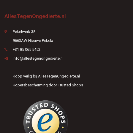
AllesTegenOngedierte.nl
Pekelwerk 38
9663AW Nieuwe Pekela
+31 85 065 5452
info@allestegenongedierte.nl
Koop veilig bij AllesTegenOngedierte.nl
Kopersbescherming door Trusted Shops