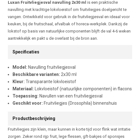
Beschrijving
Luxan Fruitvliegjesval navulling 2x30 ml
is een praktische
navulling met krachtige lokvloeistof om fruitvliegjes doelgericht te
vangen. Ontwikkeld voor gebruik in de fruitvliegjesval en ideaal voor
keuken, bij de fruitschaal, afvalbak of horeca-werkplek. Dankzij de
lokstof op basis van natuurlijke componenten blijft de val 4-6 weken
aantrekkelijk en pakt u de overlast bij de bron aan.
Specificaties
Model:
Navulling fruitvliegjesval
Beschikbare varianten:
2x30 ml
Kleur:
Transparante lokvloeistof
Materiaal:
Lokvloeistof (natuurlijke componenten) in flacons
Toepassing:
Navullen van een fruitvliegjesval
Geschikt voor:
Fruitvliegjes (Drosophila) binnenshuis
Productbeschrijving
Fruitvliegjes zijn klein, maar kunnen in korte tijd voor flink wat irritatie
zorgen. Zeker rond rijp fruit, lege flessen, gft-bakjes of sponsjes