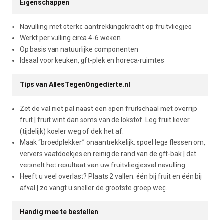
Eigenschappen
Navulling met sterke aantrekkingskracht op fruitvliegjes
Werkt per vulling circa 4-6 weken
Op basis van natuurlijke componenten
Ideaal voor keuken, gft-plek en horeca-ruimtes
Tips van AllesTegenOngedierte.nl
Zet de val niet pal naast een open fruitschaal met overrijp
fruit | fruit wint dan soms van de lokstof. Leg fruit liever
(tijdelijk) koeler weg of dek het af.
Maak “broedplekken” onaantrekkelijk: spoel lege flessen om,
ververs vaatdoekjes en reinig de rand van de gft-bak | dat
versnelt het resultaat van uw fruitvliegjesval navulling.
Heeft u veel overlast? Plaats 2 vallen: één bij fruit en één bij
afval | zo vangt u sneller de grootste groep weg.
Handig mee te bestellen