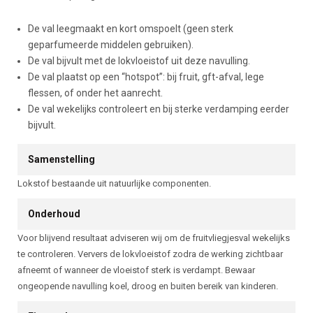
De val leegmaakt en kort omspoelt (geen sterk
geparfumeerde middelen gebruiken).
De val bijvult met de lokvloeistof uit deze navulling.
De val plaatst op een “hotspot”: bij fruit, gft-afval, lege
flessen, of onder het aanrecht.
De val wekelijks controleert en bij sterke verdamping eerder
bijvult.
Samenstelling
Lokstof bestaande uit natuurlijke componenten.
Onderhoud
Voor blijvend resultaat adviseren wij om de fruitvliegjesval wekelijks
te controleren. Ververs de lokvloeistof zodra de werking zichtbaar
afneemt of wanneer de vloeistof sterk is verdampt. Bewaar
ongeopende navulling koel, droog en buiten bereik van kinderen.