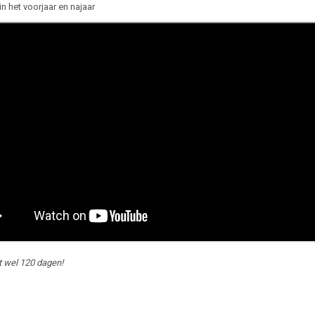
in het voorjaar en najaar
t wel 120 dagen!