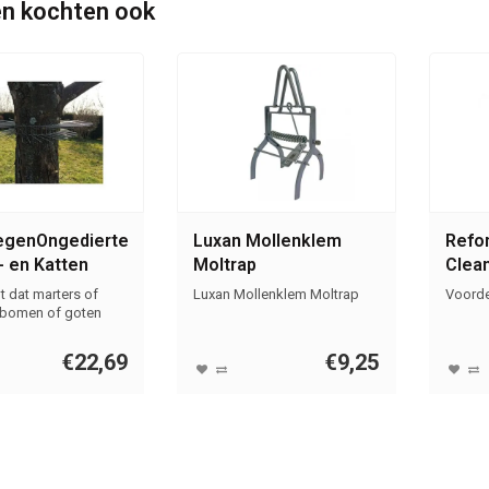
n kochten ook
egenOngedierte.nl
Luxan Mollenklem
Refon
- en Katten
Moltrap
Clea
gordel RVS
 dat marters of
Luxan Mollenklem Moltrap
Voorde
n bomen of goten
€22,69
€9,25