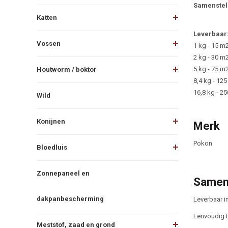
Samenstell
Katten
Leverbaar
Vossen
1 kg - 15 m
2 kg - 30 m
5 kg - 75 m
Houtworm / boktor
8,4 kg - 12
16,8 kg - 2
Wild
Konijnen
Merk
Pokon
Bloedluis
Zonnepaneel en
Samen
dakpanbescherming
Leverbaar i
Eenvoudig t
Meststof, zaad en grond