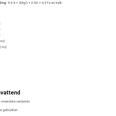
ing:
9-3-6 + 2MgO + 0.5Si + 0,5 Fe en kalk
:
2
2
2
5 m2
50 m2
vattend
n meerdere varianten
e gebruiken