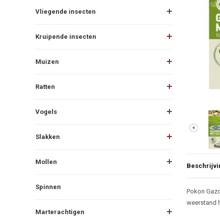
Vliegende insecten
Kruipende insecten
Muizen
Ratten
Vogels
Slakken
Mollen
Beschrijvi
Spinnen
Beschr
Pokon Gazon
weerstand h
Marterachtigen