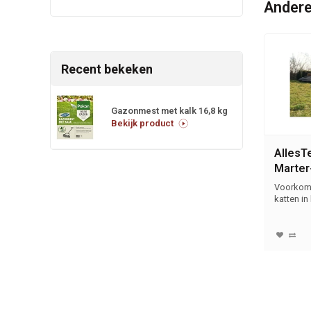
Andere
Recent bekeken
Gazonmest met kalk 16,8 kg
Bekijk product
AllesT
Marter
Afweer
Voorkomt
katten i
klimmen.