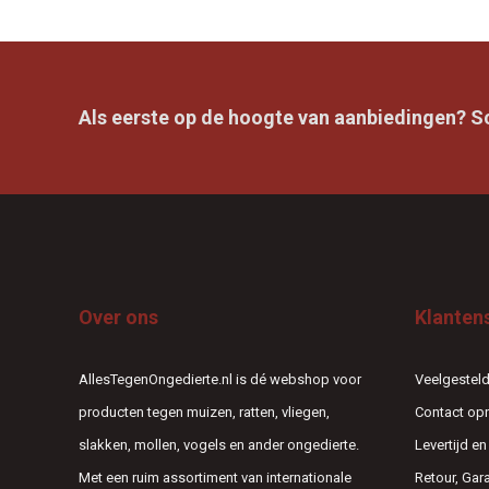
Als eerste op de hoogte van aanbiedingen? Sch
Over ons
Klanten
AllesTegenOngedierte.nl is dé webshop voor
Veelgesteld
producten tegen muizen, ratten, vliegen,
Contact o
slakken, mollen, vogels en ander ongedierte.
Levertijd e
Met een ruim assortiment van internationale
Retour, Gar