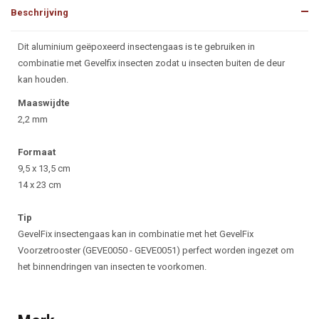
Beschrijving
Beschrijving
Dit aluminium geëpoxeerd insectengaas is te gebruiken in
combinatie met Gevelfix insecten zodat u insecten buiten de deur
kan houden.
Maaswijdte
2,2 mm
Formaat
9,5 x 13,5 cm
14 x 23 cm
Tip
GevelFix insectengaas kan in combinatie met het GevelFix
Voorzetrooster (GEVE0050 - GEVE0051) perfect worden ingezet om
het binnendringen van insecten te voorkomen.