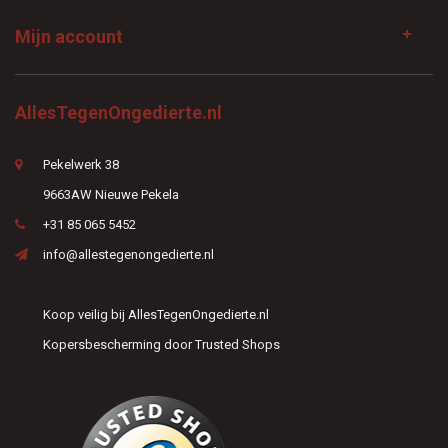
Mijn account
AllesTegenOngedierte.nl
Pekelwerk 38
9663AW Nieuwe Pekela
+31 85 065 5452
info@allestegenongedierte.nl
Koop veilig bij AllesTegenOngedierte.nl
Kopersbescherming door Trusted Shops