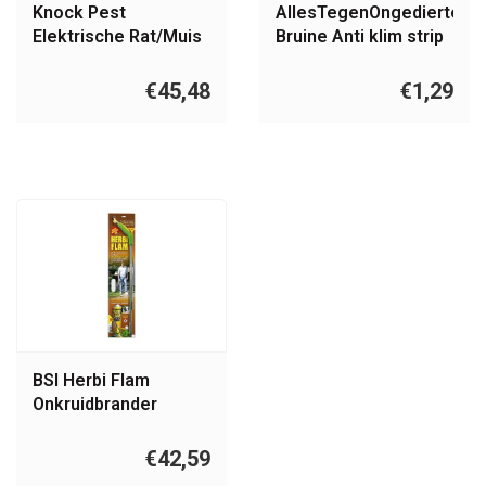
Knock Pest
AllesTegenOngedierte.nl
Elektrische Rat/Muis
Bruine Anti klim strip
Val
50cm | Puntstrip
€45,48
€1,29
BSI Herbi Flam
Onkruidbrander
€42,59