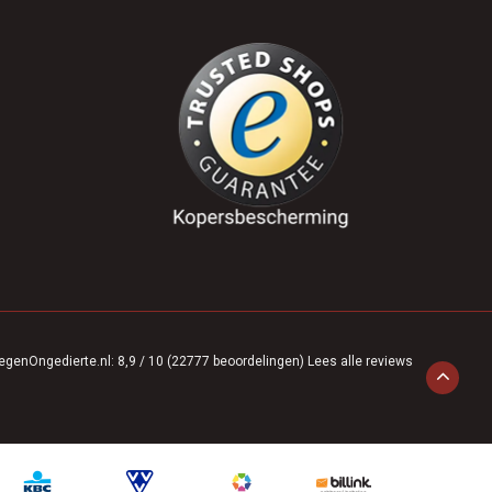
egenOngedierte.nl
:
8,9
/
10
(
22777
beoordelingen)
Lees alle reviews