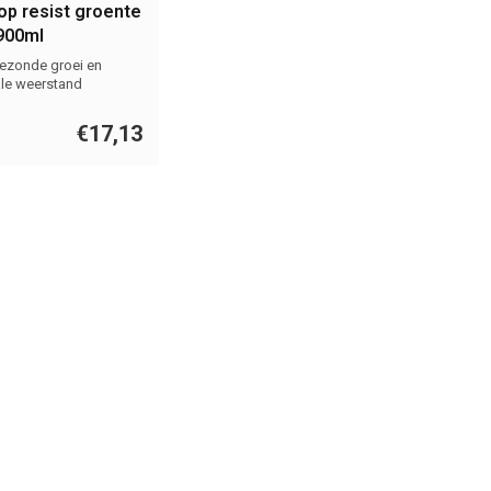
op resist groente
 900ml
ezonde groei en
le weerstand
€17,13