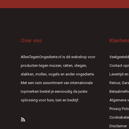
Over ons
Klanten
AllesTegenOngedierte.nl is dé webshop voor
Veelgesteld
producten tegen muizen, ratten, vliegen,
Contact o
slakken, mollen, vogels en ander ongedierte.
Levertijd e
Met een ruim assortiment van internationale
Retour, Gar
topmerken bestel je eenvoudig de juiste
Betaalmeth
oplossing voor huis, tuin en bedrijf.
Algemene 
Privacy Poli
Cookiebele
Disclaimer