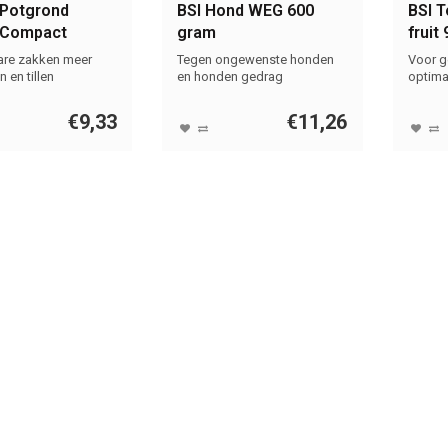
Potgrond
BSI Hond WEG 600
BSI T
 Compact
gram
fruit
eel 30L | Milieu
re zakken meer
Tegen ongewenste honden
Voor g
te keuze
 en tillen
en honden gedrag
optima
€9,33
€11,26