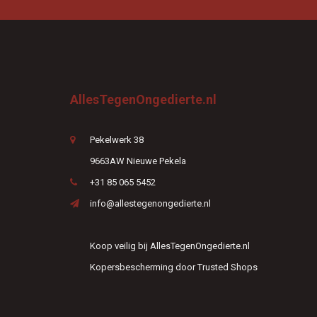
AllesTegenOngedierte.nl
Pekelwerk 38
9663AW Nieuwe Pekela
+31 85 065 5452
info@allestegenongedierte.nl
Koop veilig bij AllesTegenOngedierte.nl
Kopersbescherming door Trusted Shops