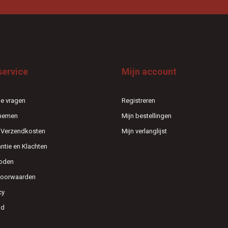
service
Mijn account
e vragen
Registreren
pnemen
Mijn bestellingen
n Verzendkosten
Mijn verlanglijst
antie en Klachten
oden
voorwaarden
cy
id