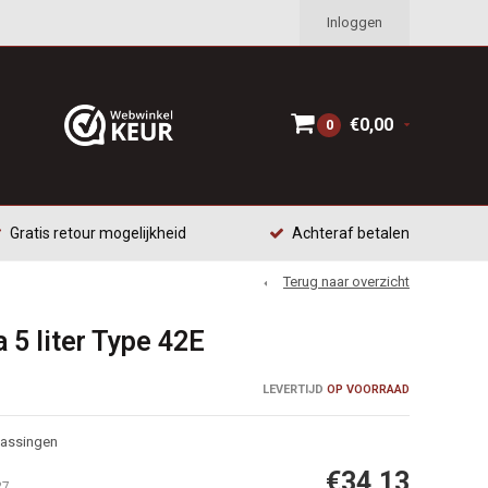
Inloggen
€0,00
0
Gratis retour mogelijkheid
Achteraf betalen
Terug naar overzicht
a 5 liter Type 42E
LEVERTIJD
OP VOORRAAD
passingen
€34,13
27