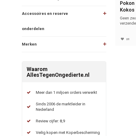
Pokon 
Kokos
Accessoires en reserve
Univers
Geen zwa
bewus
verzenden
onderdelen
Merken
Waarom
AllesTegenOngedierte.nl
Meer dan 1 miljoen orders verwerkt
Sinds 2006 de marktleider in
Nederland
Review cijfer: 8,9
Veilig kopen met Koperbescherming