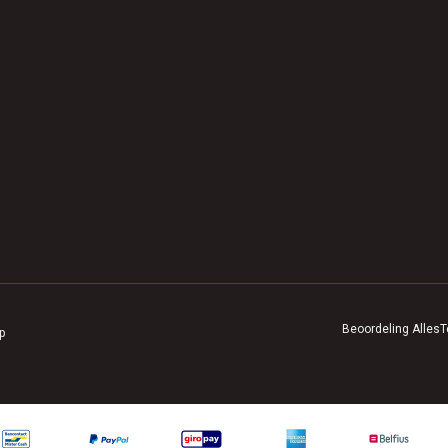
Beoordeling
AllesT
p