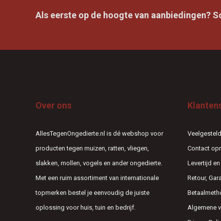
Als eerste op de hoogte van aanbiedingen? Sch
Over ons
Klanten
AllesTegenOngedierte.nl is dé webshop voor
Veelgesteld
producten tegen muizen, ratten, vliegen,
Contact o
slakken, mollen, vogels en ander ongedierte.
Levertijd e
Met een ruim assortiment van internationale
Retour, Gar
topmerken bestel je eenvoudig de juiste
Betaalmeth
oplossing voor huis, tuin en bedrijf.
Algemene 