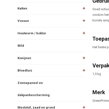
Gebrui
Katten
Goed schudd
rondom het 
korrels sim
Vossen
Houtworm / boktor
Toepas
Wild
Het beste p
Konijnen
Verpak
Bloedluis
1,5 kg
Zonnepaneel en
Merk
dakpanbescherming
GreenProte
Meststof, zaad en grond