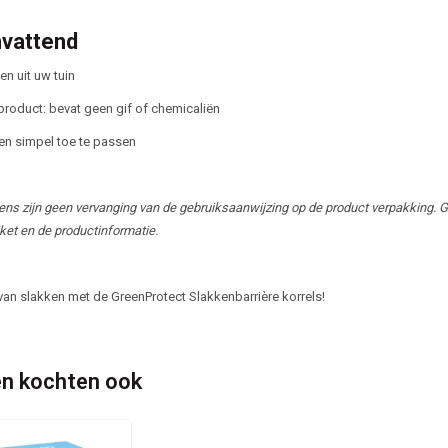
vattend
en uit uw tuin
product: bevat geen gif of chemicaliën
en simpel toe te passen
ns zijn geen vervanging van de gebruiksaanwijzing op de product verpakking. 
iket en de productinformatie.
 van slakken met de GreenProtect Slakkenbarrière korrels!
n kochten ook