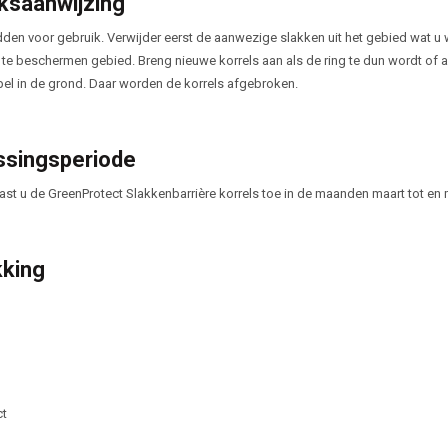
ksaanwijzing
en voor gebruik. Verwijder eerst de aanwezige slakken uit het gebied wat u wi
te beschermen gebied. Breng nieuwe korrels aan als de ring te dun wordt of al
pel in de grond. Daar worden de korrels afgebroken.
singsperiode
ast u de GreenProtect Slakkenbarrière korrels toe in de maanden maart tot en 
king
ct