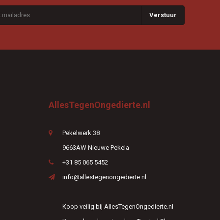
Verstuur
AllesTegenOngedierte.nl
Pekelwerk 38
9663AW Nieuwe Pekela
+31 85 065 5452
info@allestegenongedierte.nl
Koop veilig bij AllesTegenOngedierte.nl