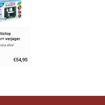
tistop
r+ verjager
ijna alles!
€54,95