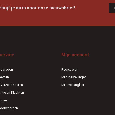
rijf je nu in voor onze nieuwsbrief!
service
Mijn account
e vragen
Registreren
pnemen
Mijn bestellingen
n Verzendkosten
Mijn verlanglijst
antie en Klachten
oden
voorwaarden