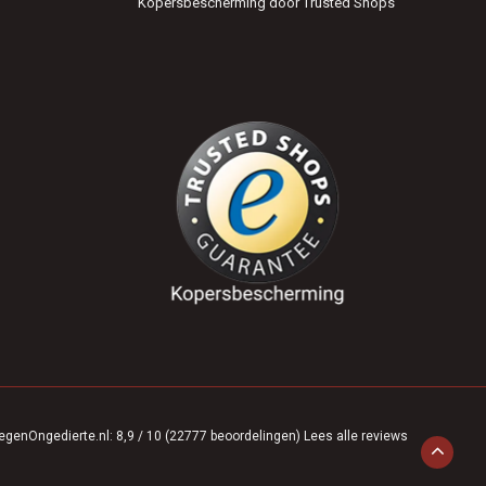
Kopersbescherming door Trusted Shops
egenOngedierte.nl
:
8,9
/
10
(
22777
beoordelingen)
Lees alle reviews