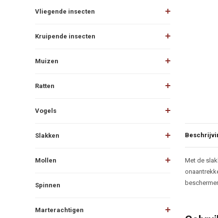
Vliegende insecten
Kruipende insecten
Muizen
Ratten
Vogels
Beschrijvi
Slakken
Beschr
Mollen
Met de slakk
onaantrekke
beschermen.
Spinnen
Marterachtigen