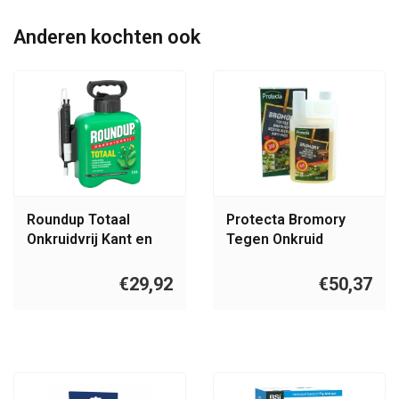
Anderen kochten ook
Roundup Totaal
Protecta Bromory
Onkruidvrij Kant en
Tegen Onkruid
Klaar Sprayer 2,5L
Concentraat 900ML
€29,92
€50,37