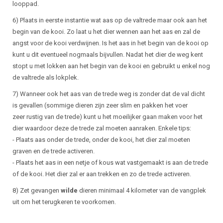
looppad.
6) Plaats in eerste instantie wat aas op de valtrede maar ook aan het
begin van de kooi. Zo laat u het dier wennen aan het aas en zal de
angst voor de kooi verdwijnen. Is het aas in het begin van de kooi op
kunt u dit eventueel nogmaals bijvullen. Nadat het dier de weg kent
stopt u met lokken aan het begin van de kooi en gebruikt u enkel nog
de valtrede als lokplek.
7) Wanneer ook het aas van de trede weg is zonder dat de val dicht
is gevallen (sommige dieren zijn zeer slim en pakken het voer
zeer rustig van de trede) kunt u het moeilijker gaan maken voor het
dier waardoor deze de trede zal moeten aanraken. Enkele tips:
- Plaats aas onder de trede, onder de kooi, het dier zal moeten
graven en de trede activeren.
- Plaats het aas in een netje of kous wat vastgemaakt is aan de trede
of de kooi. Het dier zal er aan trekken en zo de trede activeren.
8) Zet gevangen
wilde
dieren minimaal 4 kilometer van de vangplek
uit om het terugkeren te voorkomen.