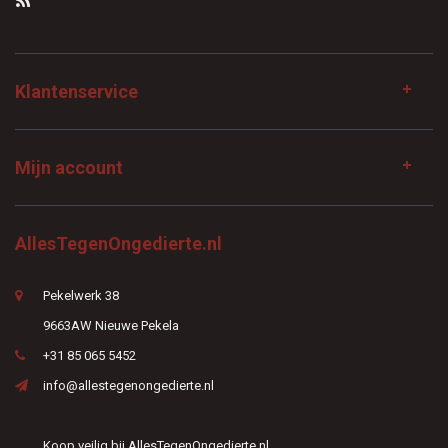
Klantenservice
Mijn account
AllesTegenOngedierte.nl
Pekelwerk 38
9663AW Nieuwe Pekela
+31 85 065 5452
info@allestegenongedierte.nl
Koop veilig bij AllesTegenOngedierte.nl