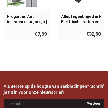
Progarden Anti
AllesTegenOngedierte.nl
insecten deurgordijn |
Elektrische ratten en
Magnetische
muizen val met
deurhoor
adapter
€7,69
€32,50
Als eerste op de hoogte van aanbiedingen? Schrijf
je nu in voor onze nieuwsbrief!
Verstuur